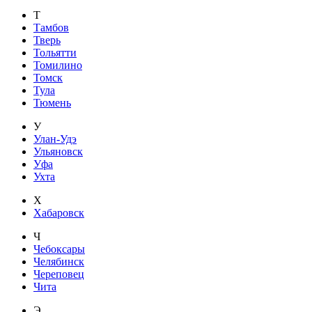
Т
Тамбов
Тверь
Тольятти
Томилино
Томск
Тула
Тюмень
У
Улан-Удэ
Ульяновск
Уфа
Ухта
Х
Хабаровск
Ч
Чебоксары
Челябинск
Череповец
Чита
Э