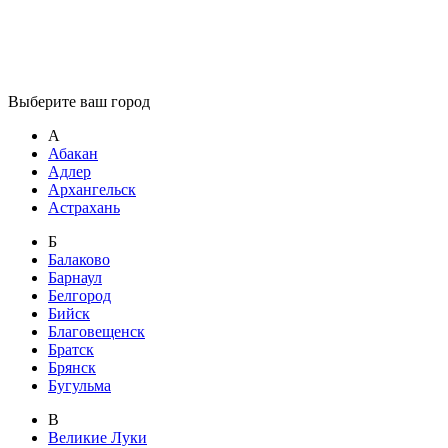
Выберите ваш город
А
Абакан
Адлер
Архангельск
Астрахань
Б
Балаково
Барнаул
Белгород
Бийск
Благовещенск
Братск
Брянск
Бугульма
В
Великие Луки