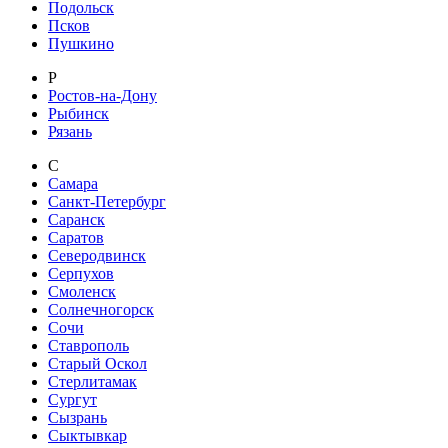
Подольск
Псков
Пушкино
Р
Ростов-на-Дону
Рыбинск
Рязань
С
Самара
Санкт-Петербург
Саранск
Саратов
Северодвинск
Серпухов
Смоленск
Солнечногорск
Сочи
Ставрополь
Старый Оскол
Стерлитамак
Сургут
Сызрань
Сыктывкар