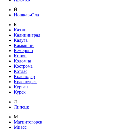
Й
Йошкар-Ола
К
Казань
Калининград
Калуга
Камышин
Кемерово
Киров
Коломна
Кострома
Котлас
Краснодар
Красноярск
Курган
Курск
Л
Липецк
М
Магнитогорск
Миасс