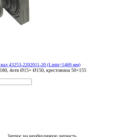
вал 43253-2202011-20 (Lmin=1469 мм)
80, 4отв Ø15× Ø150, крестовина 50×155
Запрос на необходимую запчасть