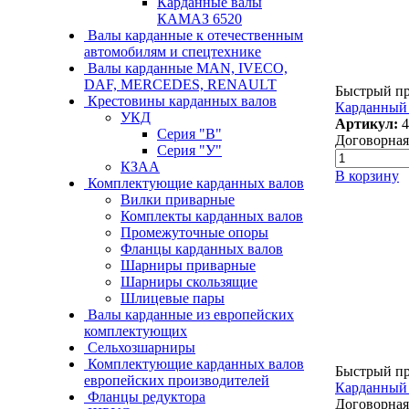
Карданные валы
КАМАЗ 6520
Валы карданные к отечественным
автомобилям и спецтехнике
Валы карданные MAN, IVECO,
DAF, MERCEDES, RENAULT
Быстрый п
Крестовины карданных валов
Карданный 
УКД
Артикул:
4
Серия "В"
Договорная
Серия "У"
КЗАА
В корзину
Комплектующие карданных валов
Вилки приварные
Комплекты карданных валов
Промежуточные опоры
Фланцы карданных валов
Шарниры приварные
Шарниры скользящие
Шлицевые пары
Валы карданные из европейских
комплектующих
Сельхозшарниры
Комплектующие карданных валов
Быстрый п
европейских производителей
Карданный 
Фланцы редуктора
Договорная