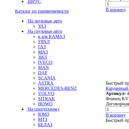
ШРУС
В корзину
Каталог по применяемости
На легковые авто
УАЗ
На грузовые авто
к а/м КАМАЗ
УРАЛ
ГАЗ
МАЗ
ЗИЛ
IVECO
MAN
DAF
SCANIA
Быстрый п
ASTRA
Карданный 
MERCEDES-BENZ
Артикул:
4
VOLVO
Фланец KV1
SITRAK
Договорная
HOWO
На спецтехнику
ЮМЗ
В корзину
МТЗ
Быстрый п
БЕЛАЗ