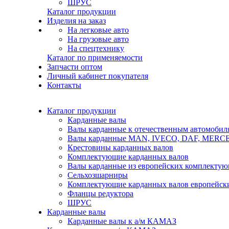
ШРУС
Каталог продукции
Изделия на заказ
На легковые авто
На грузовые авто
На спецтехнику
Каталог по применяемости
Запчасти оптом
Личный кабинет покупателя
Контакты
Каталог продукции
Карданные валы
Валы карданные к отечественным автомобил
Валы карданные MAN, IVECO, DAF, MER
Крестовины карданных валов
Комплектующие карданных валов
Валы карданные из европейских комплекту
Сельхозшарниры
Комплектующие карданных валов европейск
Фланцы редуктора
ШРУС
Карданные валы
Карданные валы к а/м КАМАЗ