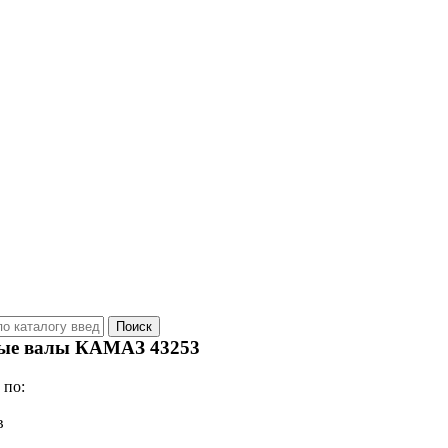
ые валы КАМАЗ 43253
 по:
в