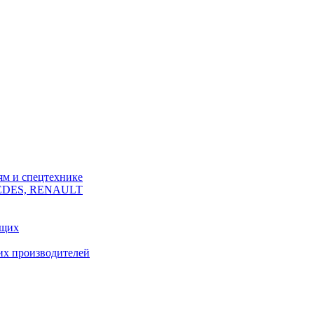
ям и спецтехнике
CEDES, RENAULT
ющих
их производителей