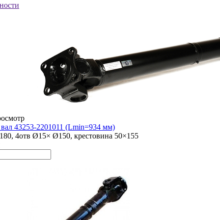
ности
росмотр
вал 43253-2201011 (Lmin=934 мм)
80, 4отв Ø15× Ø150, крестовина 50×155