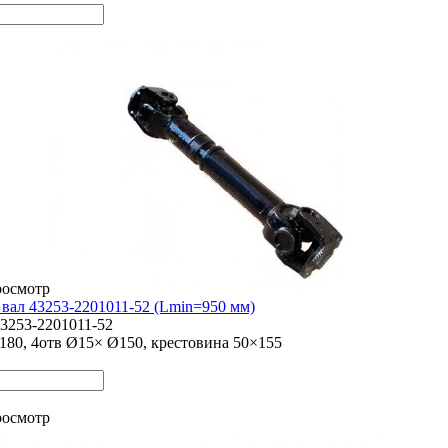
росмотр
вал 43253-2201011-52 (Lmin=950 мм)
3253-2201011-52
80, 4отв Ø15× Ø150, крестовина 50×155
росмотр