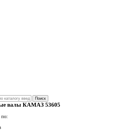
ые валы КАМАЗ 53605
 по:
в