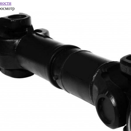
ности
росмотр