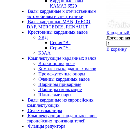
Карданные валы
КАМАЗ 6520
Валы карданные к отечественным
автомобилям и спецтехнике
Валы карданные MAN, IVECO,
DAF, MERCEDES, RENAULT
Крестовины карданных валов
Карданный 
УКД
Договорная
Серия "В"
Серия "У"
В корзину
КЗАА
Комплектующие карданных валов
Вилки приварные
Комплекты карданных валов
Промежуточные опоры
Фланцы карданных валов
Шарниры приварные
Шарниры скользящие
Шлицевые пары
Валы карданные из европейских
комплектующих
Сельхозшарниры
Комплектующие карданных валов
европейских производителей
Фланцы редуктора