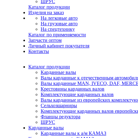
ШРУС
Каталог продукции
Изделия на заказ
На легковые авто
На грузовые авто
На спецтехнику
Каталог по применяемости
Запчасти оптом
Личный кабинет покупателя
Контакты
Каталог продукции
Карданные валы
Валы карданные к отечественным автомобил
Валы карданные MAN, IVECO, DAF, MER
Крестовины карданных валов
Комплектующие карданных валов
Валы карданные из европейских комплекту
Сельхозшарниры
Комплектующие карданных валов европейск
Фланцы редуктора
ШРУС
Карданные валы
Карданные валы к а/м КАМАЗ