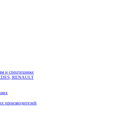
ям и спецтехнике
CEDES, RENAULT
ющих
их производителей