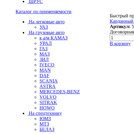
ШРУС
Каталог по применяемости
Быстрый п
Карданный 
На легковые авто
Артикул:
5
УАЗ
Договорная
На грузовые авто
к а/м КАМАЗ
УРАЛ
В корзину
ГАЗ
МАЗ
ЗИЛ
IVECO
MAN
DAF
SCANIA
ASTRA
MERCEDES-BENZ
VOLVO
SITRAK
HOWO
На спецтехнику
ЮМЗ
МТЗ
БЕЛАЗ