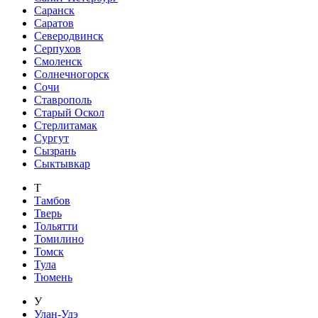
Саранск
Саратов
Северодвинск
Серпухов
Смоленск
Солнечногорск
Сочи
Ставрополь
Старый Оскол
Стерлитамак
Сургут
Сызрань
Сыктывкар
Т
Тамбов
Тверь
Тольятти
Томилино
Томск
Тула
Тюмень
У
Улан-Удэ