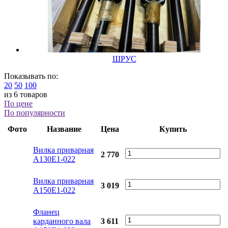
ШРУС
Показывать по:
20
50
100
из 6 товаров
По цене
По популярности
Фото
Название
Цена
Купить
Вилка приварная
2 770
А130Е1-022
Вилка приварная
3 019
А150Е1-022
Фланец
карданного вала
3 611