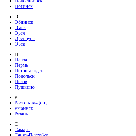
Новосибирск
Ногинск
О
Обнинск
Омск
Орел
Оренбург
Орск
П
Пенза
Пермь
Петрозаводск
Подольск
Псков
Пушкино
Р
Ростов-на-Дону
Рыбинск
Рязань
С
Самара
Санкт-Петербург