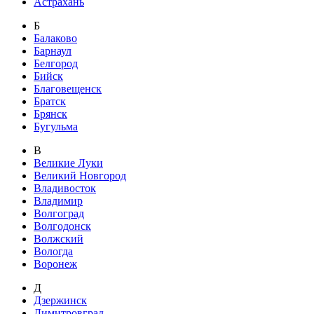
Астрахань
Б
Балаково
Барнаул
Белгород
Бийск
Благовещенск
Братск
Брянск
Бугульма
В
Великие Луки
Великий Новгород
Владивосток
Владимир
Волгоград
Волгодонск
Волжский
Вологда
Воронеж
Д
Дзержинск
Димитровград