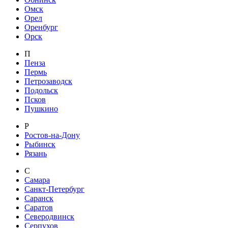
Омск
Орел
Оренбург
Орск
П
Пенза
Пермь
Петрозаводск
Подольск
Псков
Пушкино
Р
Ростов-на-Дону
Рыбинск
Рязань
С
Самара
Санкт-Петербург
Саранск
Саратов
Северодвинск
Серпухов