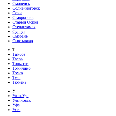
Смоленск
Солнечногорск
Сочи
Ставрополь
Старый Оскол
Стерлитамак
Сургут
Сызрань
Сыктывкар
Т
Тамбов
Тверь
Тольятти
Томилино
Томск
Тула
Тюмень
У
Улан-Удэ
Ульяновск
Уфа
Ухта