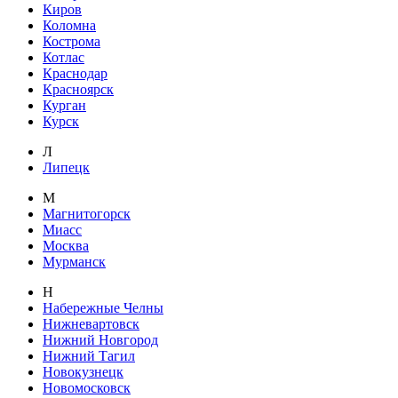
Киров
Коломна
Кострома
Котлас
Краснодар
Красноярск
Курган
Курск
Л
Липецк
М
Магнитогорск
Миасс
Москва
Мурманск
Н
Набережные Челны
Нижневартовск
Нижний Новгород
Нижний Тагил
Новокузнецк
Новомосковск