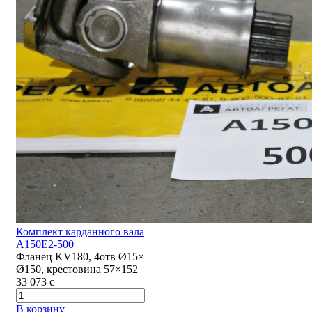
Комплект карданного вала
А150Е2-500
Фланец KV180, 4отв Ø15×
Ø150, крестовина 57×152
33 073
c
В корзину