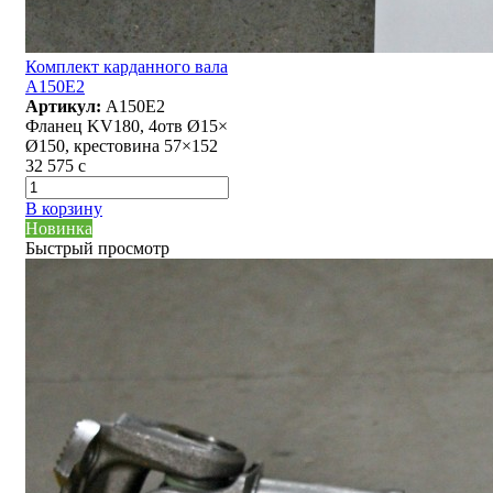
Комплект карданного вала
А150Е2
Артикул:
А150Е2
Фланец KV180, 4отв Ø15×
Ø150, крестовина 57×152
32 575
c
В корзину
Новинка
Быстрый просмотр