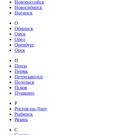
Новороссийск
Новосибирск
Ногинск
О
Обнинск
Омск
Орел
Оренбург
Орск
П
Пенза
Пермь
Петрозаводск
Подольск
Псков
Пушкино
Р
Ростов-на-Дону
Рыбинск
Рязань
С