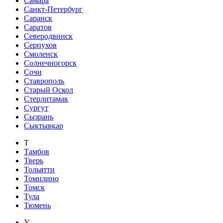
Самара
Санкт-Петербург
Саранск
Саратов
Северодвинск
Серпухов
Смоленск
Солнечногорск
Сочи
Ставрополь
Старый Оскол
Стерлитамак
Сургут
Сызрань
Сыктывкар
Т
Тамбов
Тверь
Тольятти
Томилино
Томск
Тула
Тюмень
У