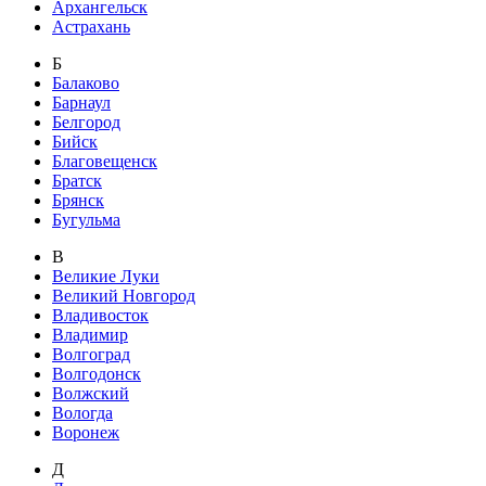
Архангельск
Астрахань
Б
Балаково
Барнаул
Белгород
Бийск
Благовещенск
Братск
Брянск
Бугульма
В
Великие Луки
Великий Новгород
Владивосток
Владимир
Волгоград
Волгодонск
Волжский
Вологда
Воронеж
Д