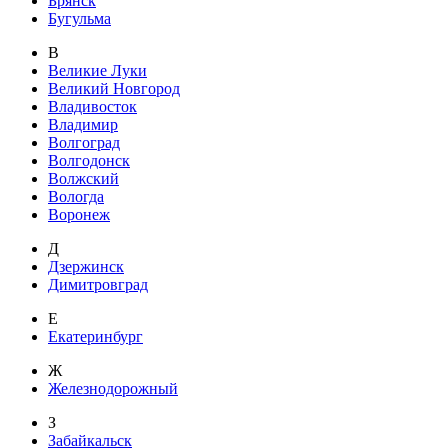
Брянск
Бугульма
В
Великие Луки
Великий Новгород
Владивосток
Владимир
Волгоград
Волгодонск
Волжский
Вологда
Воронеж
Д
Дзержинск
Димитровград
Е
Екатеринбург
Ж
Железнодорожный
З
Забайкальск