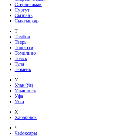
Стерлитамак
Сургут
Сызрань
Сыктывкар
Т
Тамбов
Тверь
Тольятти
Томилино
Томск
Тула
Тюмень
У
Улан-Удэ
Ульяновск
Уфа
Ухта
Х
Хабаровск
Ч
Чебоксары