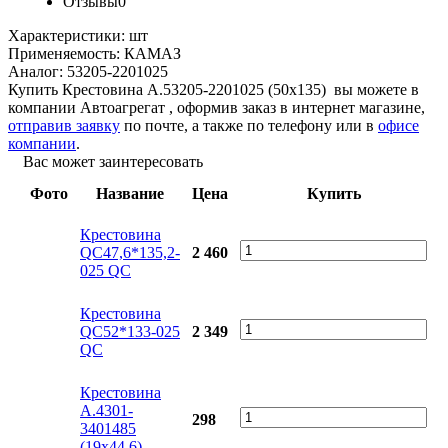
Отзывы
0
Характеристики:
шт
Применяемость:
КАМАЗ
Аналог:
53205-2201025
Купить Крестовина А.53205-2201025 (50x135) вы можете в
компании
Автоагрегат
, оформив заказ в интернет магазине,
отправив заявку
по почте, а также по телефону или в
офисе
компании
.
Вас может заинтересовать
Фото
Название
Цена
Купить
Крестовина
QC47,6*135,2-
2 460
025 QC
Крестовина
QC52*133-025
2 349
QC
Крестовина
А.4301-
298
3401485
(19x44,6)