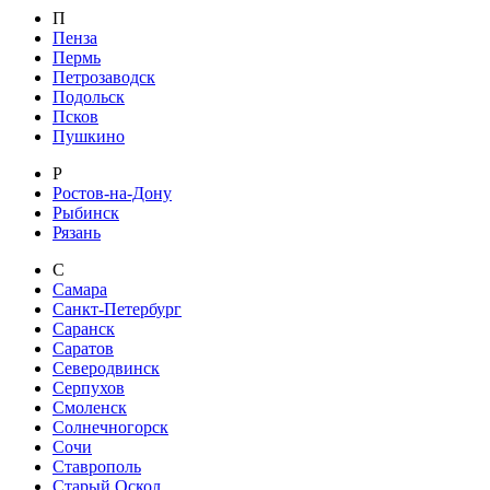
П
Пенза
Пермь
Петрозаводск
Подольск
Псков
Пушкино
Р
Ростов-на-Дону
Рыбинск
Рязань
С
Самара
Санкт-Петербург
Саранск
Саратов
Северодвинск
Серпухов
Смоленск
Солнечногорск
Сочи
Ставрополь
Старый Оскол