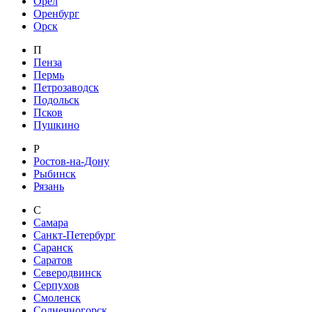
Орел
Оренбург
Орск
П
Пенза
Пермь
Петрозаводск
Подольск
Псков
Пушкино
Р
Ростов-на-Дону
Рыбинск
Рязань
С
Самара
Санкт-Петербург
Саранск
Саратов
Северодвинск
Серпухов
Смоленск
Солнечногорск