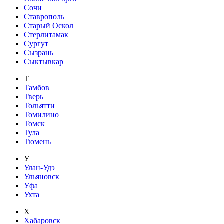
Сочи
Ставрополь
Старый Оскол
Стерлитамак
Сургут
Сызрань
Сыктывкар
Т
Тамбов
Тверь
Тольятти
Томилино
Томск
Тула
Тюмень
У
Улан-Удэ
Ульяновск
Уфа
Ухта
Х
Хабаровск