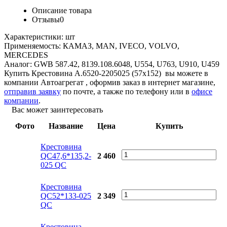
Описание товара
Отзывы
0
Характеристики:
шт
Применяемость:
КАМАЗ, MAN, IVECO, VOLVO,
MERCEDES
Аналог:
GWB 587.42, 8139.108.6048, U554, U763, U910, U459
Купить Крестовина А.6520-2205025 (57x152) вы можете в
компании
Автоагрегат
, оформив заказ в интернет магазине,
отправив заявку
по почте, а также по телефону или в
офисе
компании
.
Вас может заинтересовать
Фото
Название
Цена
Купить
Крестовина
QC47,6*135,2-
2 460
025 QC
Крестовина
QC52*133-025
2 349
QC
Крестовина