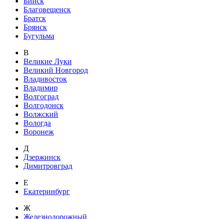
Бийск
Благовещенск
Братск
Брянск
Бугульма
В
Великие Луки
Великий Новгород
Владивосток
Владимир
Волгоград
Волгодонск
Волжский
Вологда
Воронеж
Д
Дзержинск
Димитровград
Е
Екатеринбург
Ж
Железнодорожный