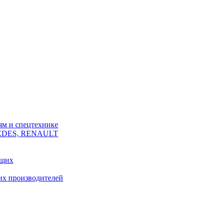
ям и спецтехнике
CEDES, RENAULT
ющих
их производителей