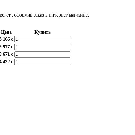
регат
, оформив заказ в интернет магазине,
Цена
Купить
3 166
c
2 977
c
8 671
c
4 422
c