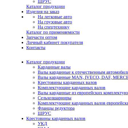
ШРУС
Каталог продукции
Изделия на заказ
На легковые авто
На грузовые авто
На спецтехнику
Каталог по применяемости
Запчасти оптом
Личный кабинет покупателя
Контакты
Каталог продукции
Карданные валы
Валы карданные к отечественным автомобил
Валы карданные MAN, IVECO, DAF, MER
Крестовины карданных валов
Комплектующие карданных валов
Валы карданные из европейских комплекту
Сельхозшарниры
Комплектующие карданных валов европейск
Фланцы редуктора
ШРУС
Крестовины карданных валов
УКД