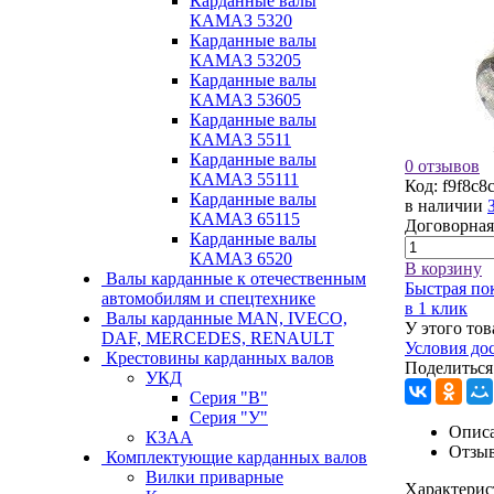
Карданные валы
КАМАЗ 5320
Карданные валы
КАМАЗ 53205
Карданные валы
КАМАЗ 53605
Карданные валы
КАМАЗ 5511
Карданные валы
0 отзывов
КАМАЗ 55111
Код:
f9f8c8
Карданные валы
в наличии
КАМАЗ 65115
Договорная
Карданные валы
КАМАЗ 6520
В корзину
Валы карданные к отечественным
Быстрая по
автомобилям и спецтехнике
в 1 клик
Валы карданные MAN, IVECO,
У этого тов
DAF, MERCEDES, RENAULT
Условия до
Крестовины карданных валов
Поделиться
УКД
Серия "В"
Серия "У"
Описа
КЗАА
Отзы
Комплектующие карданных валов
Вилки приварные
Характерис