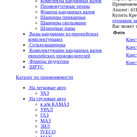
Комплекты карданных валов
Применяем
Промежуточные опоры
Аналог:
43
Фланцы карданных валов
Купить Кре
Шарниры приварные
отправив з
Шарниры скользящие
Вас может 
Шлицевые пары
Фото
Валы карданные из европейских
комплектующих
Крес
Сельхозшарниры
Крес
Комплектующие карданных валов
Крес
европейских производителей
Фланцы редуктора
Крес
ШРУС
Каталог по применяемости
На легковые авто
УАЗ
На грузовые авто
к а/м КАМАЗ
УРАЛ
ГАЗ
МАЗ
ЗИЛ
IVECO