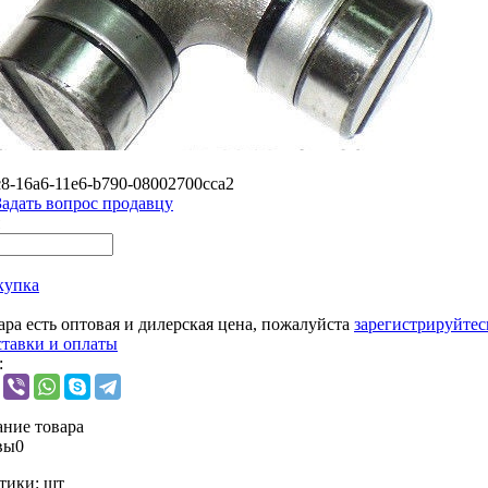
c8-16a6-11e6-b790-08002700cca2
Задать вопрос продавцу
купка
ара есть оптовая и дилерская цена, пожалуйста
зарегистрируйтес
ставки и оплаты
:
ние товара
вы
0
тики:
шт