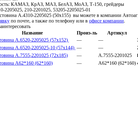
ость:
КАМАЗ, КрАЗ, МАЗ, БелАЗ, МоАЗ, Т-150, грейдеры
10-2205025, 210-2201025, 53205-2205025-01
стовина А.4310-2205025 (50x155) вы можете в компании
Автоаг
аявку
по почте, а также по телефону или в
офисе компании
.
заинтересовать
Название
Произ-ль
Артикул
товина А.6520-2205025 (57x152)
—
—
товина А.6520-2205025-10 (57x144)
—
—
товина А.7555-2201025 (72x185)
—
А.7555-2201025
товина А62*160 (62*160)
—
А62*160 (62*160)