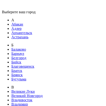
Выберите ваш город
А
Абакан
Адлер
Архангельск
Астрахань
Б
Балаково
Барнаул
Белгород
Бийск
Благовещенск
Братск
Брянск
Бугульма
В
Великие Луки
Великий Новгород
Владивосток
Владимир