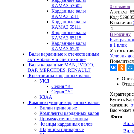
Карданные валы
КАМАЗ 53605
0 отзывов
Карданные валы
Артикул:
6
КАМАЗ 5511
Код:
529835
Карданные валы
В наличии
КАМАЗ 55111
Карданные валы
В корзину
КАМАЗ 65115
Быстрая по
Карданные валы
в 1 клик
КАМАЗ 6520
У этого тов
Валы карданные к отечественным
Условия до
автомобилям и спецтехнике
Поделиться
Валы карданные MAN, IVECO,
DAF, MERCEDES, RENAULT
Крестовины карданных валов
Описа
УКД
Отзы
Серия "В"
Серия "У"
Характерис
КЗАА
Купить Кар
Комплектующие карданных валов
магазине,
о
Вилки приварные
Вас может 
Комплекты карданных валов
Фото
Промежуточные опоры
Вилк
Фланцы карданных валов
Шарниры приварные
Вилк