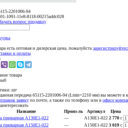
5115-2201006-94
01-1091-11e8-8118-00215addc028
Задать вопрос продавцу
купка
ара есть оптовая и дилерская цена, пожалуйста
зарегистрируйтес
ставки и оплаты
:
ние товара
вы
0
тики:
шт
данная передача 65115-2201006-94 (Lmin=2210 мм) вы можете в
тправив заявку
по почте, а также по телефону или в
офисе компа
заинтересовать
Название
Произ-ль
Артикул
Цена
а приварная А130Е1-022
—
А130Е1-022
2 770
c
а приварная А150Е1-022
—
А150Е1-022
3 019
c