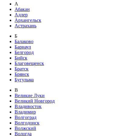
А
Абакан
Адлер
Архангельск
Астрахань
Б
Балаково
Барнаул
Белгород
Бийск
Благовещенск
Братск
Брянск
Бугульма
В
Великие Луки
Великий Новгород
Владивосток
Владимир
Волгоград
Волгодонск
Волжский
Вологда