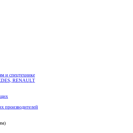
ям и спецтехнике
CEDES, RENAULT
ющих
их производителей
мм)