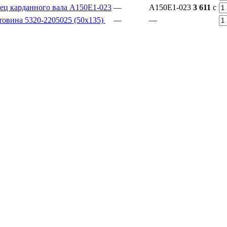
ец карданного вала А150Е1-023
—
А150Е1-023
3 611
c
товина 5320-2205025 (50x135)
—
—