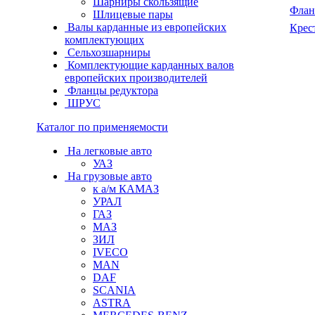
Шарниры скользящие
Флан
Шлицевые пары
Валы карданные из европейских
Крес
комплектующих
Сельхозшарниры
Комплектующие карданных валов
европейских производителей
Фланцы редуктора
ШРУС
Каталог по применяемости
На легковые авто
УАЗ
На грузовые авто
к а/м КАМАЗ
УРАЛ
ГАЗ
МАЗ
ЗИЛ
IVECO
MAN
DAF
SCANIA
ASTRA