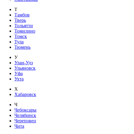
Т
Тамбов
Тверь
Тольятти
Томилино
Томск
Тула
Тюмень
У
Улан-Удэ
Ульяновск
Уфа
Ухта
Х
Хабаровск
Ч
Чебоксары
Челябинск
Череповец
Чита