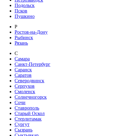
Подольск
Псков
Пушкино
Р
Ростов-на-Дону
Рыбинск
Рязань
С
Самара
Санкт-Петербург
Саранск
Саратов
Северодвинск
Серпухов
Смоленск
Солнечногорск
Сочи
Ставрополь
Старый Оскол
Стерлитамак
Сургут
Сызрань
Сыктывкар