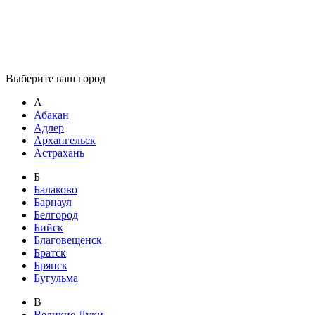
Выберите ваш город
А
Абакан
Адлер
Архангельск
Астрахань
Б
Балаково
Барнаул
Белгород
Бийск
Благовещенск
Братск
Брянск
Бугульма
В
Великие Луки