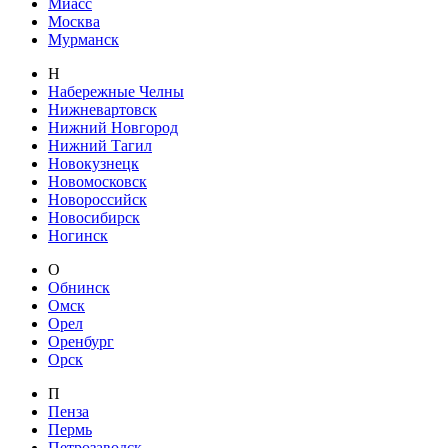
Миасс
Москва
Мурманск
Н
Набережные Челны
Нижневартовск
Нижний Новгород
Нижний Тагил
Новокузнецк
Новомосковск
Новороссийск
Новосибирск
Ногинск
О
Обнинск
Омск
Орел
Оренбург
Орск
П
Пенза
Пермь
Петрозаводск