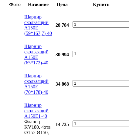
Фото
Название
Цена
Купить
Шарнир
скользящий
28 784
А150Е
(59*167,7)-40
Шарнир
скользящий
30 994
А150Е
(65*172)-40
Шарнир
скользящий
34 868
А150Е
(70*178)-40
Шарнир
скользящий
А150Е1-40
Фланец
14 735
KV180, 4отв
Ø15× Ø150,