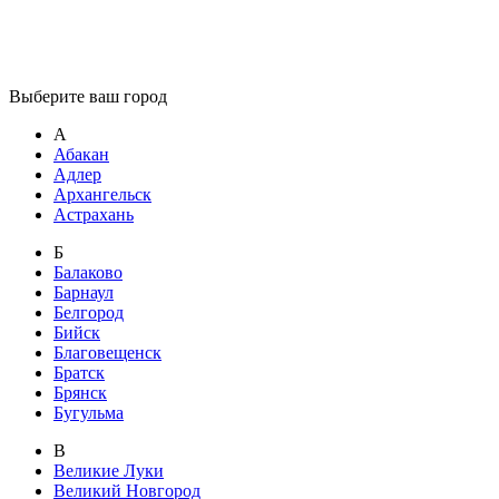
Выберите ваш город
А
Абакан
Адлер
Архангельск
Астрахань
Б
Балаково
Барнаул
Белгород
Бийск
Благовещенск
Братск
Брянск
Бугульма
В
Великие Луки
Великий Новгород