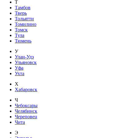
Т
Тамбов
Тверь
Тольятти
Томилино
Томск
Тула
Тюмень
У
Улан-Удэ
Ульяновск
Уфа
Ухта
Х
Хабаровск
Ч
Чебоксары
Челябинск
Череповец
Чита
Э