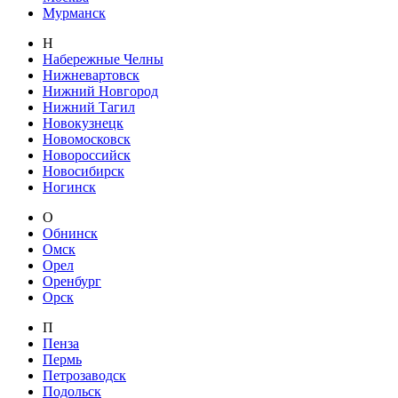
Мурманск
Н
Набережные Челны
Нижневартовск
Нижний Новгород
Нижний Тагил
Новокузнецк
Новомосковск
Новороссийск
Новосибирск
Ногинск
О
Обнинск
Омск
Орел
Оренбург
Орск
П
Пенза
Пермь
Петрозаводск
Подольск