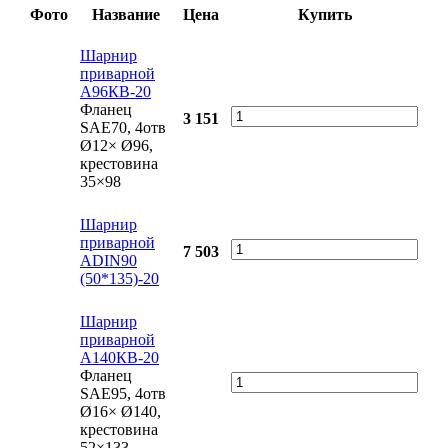
Фото
Название
Цена
Купить
Шарнир
приварной
А96КВ-20
Фланец
3 151
SAE70, 4отв
Ø12× Ø96,
крестовина
35×98
Шарнир
приварной
7 503
АDIN90
(50*135)-20
Шарнир
приварной
А140КВ-20
Фланец
SAE95, 4отв
Ø16× Ø140,
крестовина
52×133