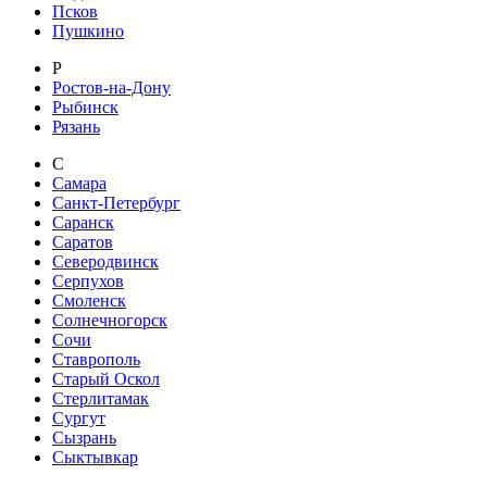
Псков
Пушкино
Р
Ростов-на-Дону
Рыбинск
Рязань
С
Самара
Санкт-Петербург
Саранск
Саратов
Северодвинск
Серпухов
Смоленск
Солнечногорск
Сочи
Ставрополь
Старый Оскол
Стерлитамак
Сургут
Сызрань
Сыктывкар