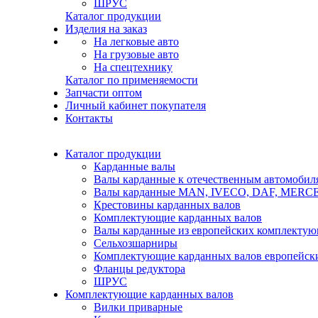
ШРУС
Каталог продукции
Изделия на заказ
На легковые авто
На грузовые авто
На спецтехнику
Каталог по применяемости
Запчасти оптом
Личный кабинет покупателя
Контакты
Каталог продукции
Карданные валы
Валы карданные к отечественным автомобил
Валы карданные MAN, IVECO, DAF, MER
Крестовины карданных валов
Комплектующие карданных валов
Валы карданные из европейских комплекту
Сельхозшарниры
Комплектующие карданных валов европейск
Фланцы редуктора
ШРУС
Комплектующие карданных валов
Вилки приварные