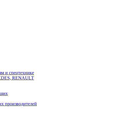
ям и спецтехнике
CEDES, RENAULT
ющих
их производителей