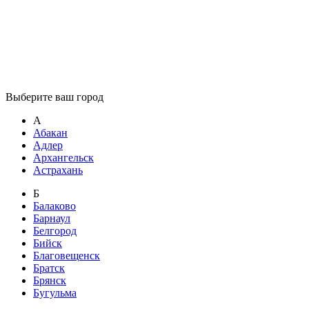
Выберите ваш город
А
Абакан
Адлер
Архангельск
Астрахань
Б
Балаково
Барнаул
Белгород
Бийск
Благовещенск
Братск
Брянск
Бугульма