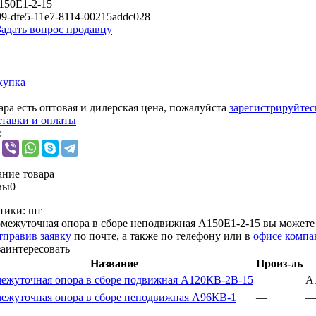
150Е1-2-15
99-dfe5-11e7-8114-00215addc028
Задать вопрос продавцу
купка
ара есть оптовая и дилерская цена, пожалуйста
зарегистрируйтес
ставки и оплаты
:
ние товара
вы
0
тики:
шт
межуточная опора в сборе неподвижная А150Е1-2-15 вы может
тправив заявку
по почте, а также по телефону или в
офисе компа
заинтересовать
Название
Произ-ль
ежуточная опора в сборе подвижная А120КВ-2В-15
—
А
ежуточная опора в сборе неподвижная А96КВ-1
—