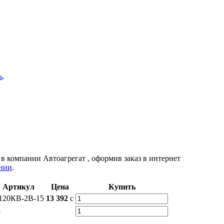
ь
.
е в компании
Автоагрегат
, оформив заказ в интернет
нии
.
Артикул
Цена
Купить
120КВ-2В-15
13 392
c
—