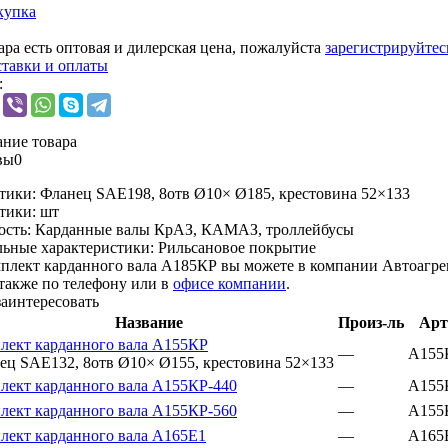
купка
ара есть оптовая и дилерская цена, пожалуйста
зарегистрируйтес
ставки и оплаты
:
ние товара
вы
0
тики:
Фланец SAE198, 8отв Ø10× Ø185, крестовина 52×133
тики:
шт
ость:
Карданные валы КрАЗ, КАМАЗ, троллейбусы
ьные характеристики:
Рильсановое покрытие
плект карданного вала А185КР вы можете в компании
Автоагре
 также по телефону или в
офисе компании
.
заинтересовать
Название
Произ-ль
Арт
лект карданного вала А155КР
—
А155
ец SAE132, 8отв Ø10× Ø155, крестовина 52×133
лект карданного вала А155КР-440
—
А155
лект карданного вала А155КР-560
—
А155
лект карданного вала А165Е1
—
А165