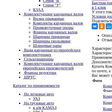
Серия "В"
Быстрая по
Серия "У"
в 1 клик
КЗАА
У этого тов
Комплектующие карданных валов
Условия до
Вилки приварные
Поделиться
Комплекты карданных валов
Промежуточные опоры
Фланцы карданных валов
Описа
Шарниры приварные
Отзы
Шарниры скользящие
Шлицевые пары
Характерис
Валы карданные из европейских
Характерис
комплектующих
Применяем
Сельхозшарниры
Дополнител
Комплектующие карданных валов
Купить Ком
европейских производителей
по почте, а
Фланцы редуктора
Вас может 
ШРУС
Фото
Каталог по применяемости
Комп
Флан
На легковые авто
Комп
УАЗ
Комп
На грузовые авто
к а/м КАМАЗ
Комп