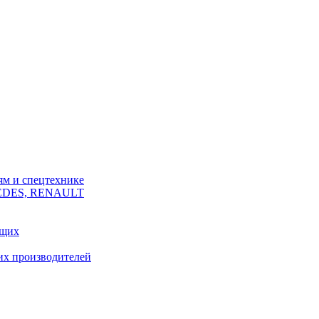
ям и спецтехнике
CEDES, RENAULT
ющих
их производителей