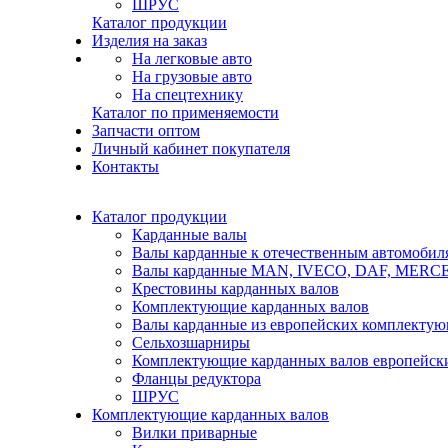
ШРУС
Каталог продукции
Изделия на заказ
На легковые авто
На грузовые авто
На спецтехнику
Каталог по применяемости
Запчасти оптом
Личный кабинет покупателя
Контакты
Каталог продукции
Карданные валы
Валы карданные к отечественным автомобил
Валы карданные MAN, IVECO, DAF, MER
Крестовины карданных валов
Комплектующие карданных валов
Валы карданные из европейских комплекту
Сельхозшарниры
Комплектующие карданных валов европейск
Фланцы редуктора
ШРУС
Комплектующие карданных валов
Вилки приварные