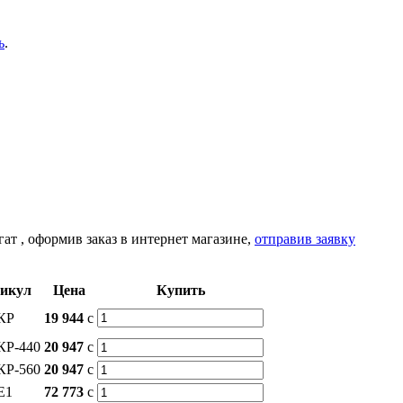
ь
.
гат
, оформив заказ в интернет магазине,
отправив заявку
икул
Цена
Купить
КР
19 944
c
КР-440
20 947
c
КР-560
20 947
c
Е1
72 773
c