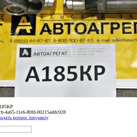
185КР
cb-4a65-11e6-80fd-00215addc028
Задать вопрос продавцу