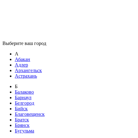
Выберите ваш город
А
Абакан
Адлер
Архангельск
Астрахань
Б
Балаково
Барнаул
Белгород
Бийск
Благовещенск
Братск
Брянск
Бугульма