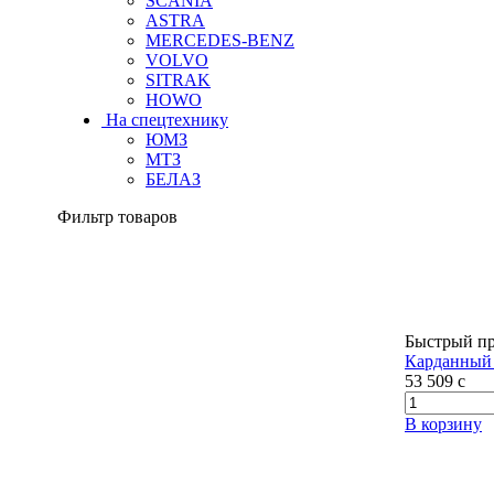
SCANIA
ASTRA
MERCEDES-BENZ
VOLVO
SITRAK
HOWO
На спецтехнику
ЮМЗ
МТЗ
БЕЛАЗ
Фильтр товаров
Быстрый п
Карданный 
53 509
c
В корзину