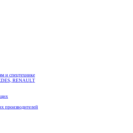
ям и спецтехнике
CEDES, RENAULT
ющих
их производителей