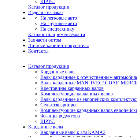
ШРУС
Каталог продукции
Изделия на заказ
На легковые авто
На грузовые авто
На спецтехнику
Каталог по применяемости
Запчасти оптом
Личный кабинет покупателя
Контакты
Каталог продукции
Карданные валы
Валы карданные к отечественным автомобил
Валы карданные MAN, IVECO, DAF, MER
Крестовины карданных валов
Комплектующие карданных валов
Валы карданные из европейских комплекту
Сельхозшарниры
Комплектующие карданных валов европейск
Фланцы редуктора
ШРУС
Карданные валы
Карданные валы к а/м КАМАЗ