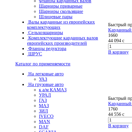
Фланцы карданных валов
Шарниры приварные
Шарниры скользящие
Шлицевые пары
Валы карданные из европейских
Быстрый п
комплектующих
Карданный 
Сельхозшарниры
1660
Комплектующие карданных валов
44 094
c
европейских производителей
Фланцы редуктора
В корзину
ШРУС
Каталог по применяемости
На легковые авто
УАЗ
На грузовые авто
к а/м КАМАЗ
УРАЛ
Быстрый п
ГАЗ
Карданный 
МАЗ
1760
ЗИЛ
44 556
c
IVECO
MAN
В корзину
DAF