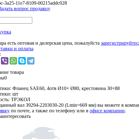
6c-3a25-11e7-8109-00215addc028
Задать вопрос продавцу
купка
ара есть оптовая и дилерская цена, пожалуйста
зарегистрируйтес
ставки и оплаты
:
ние товара
вы
0
тики:
Фланец SAE60, 4отв Ø10× Ø80, крестовина 30×88
тики:
шт
ость:
ТРЭКОЛ
данный вал З9294-2203030-20 (Lmin=669 мм) вы можете в комп
аявку
по почте, а также по телефону или в
офисе компании
.
заинтересовать