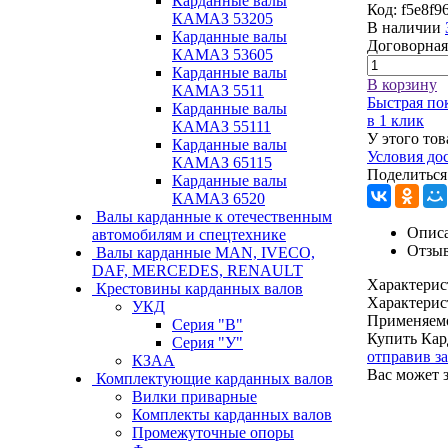
Карданные валы
Код:
f5e8f9
КАМАЗ 53205
В наличии
Карданные валы
Договорная
КАМАЗ 53605
Карданные валы
В корзину
КАМАЗ 5511
Быстрая по
Карданные валы
в 1 клик
КАМАЗ 55111
У этого тов
Карданные валы
Условия до
КАМАЗ 65115
Поделиться
Карданные валы
КАМАЗ 6520
Валы карданные к отечественным
Описа
автомобилям и спецтехнике
Отзы
Валы карданные MAN, IVECO,
DAF, MERCEDES, RENAULT
Характерис
Крестовины карданных валов
Характерис
УКД
Применяем
Серия "В"
Купить Кар
Серия "У"
отправив з
КЗАА
Вас может 
Комплектующие карданных валов
Вилки приварные
Комплекты карданных валов
Промежуточные опоры