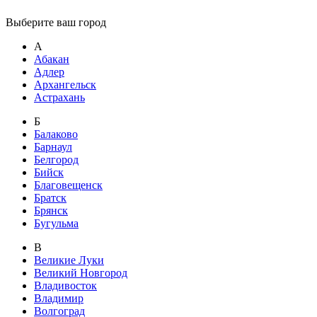
Выберите ваш город
А
Абакан
Адлер
Архангельск
Астрахань
Б
Балаково
Барнаул
Белгород
Бийск
Благовещенск
Братск
Брянск
Бугульма
В
Великие Луки
Великий Новгород
Владивосток
Владимир
Волгоград