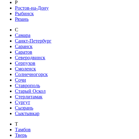
Р
Ростов-на-Дону
Рыбинск
Рязань
С
Самара
Санкт-Петербург
Саранск
Саратов
Северодвинск
Серпухов
Смоленск
Солнечногорск
Сочи
Ставрополь
Старый Оскол
Стерлитамак
Сургут
Сызрань
Сыктывкар
Т
Тамбов
Тверь