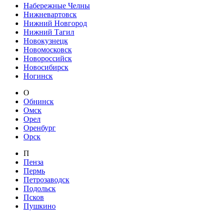
Набережные Челны
Нижневартовск
Нижний Новгород
Нижний Тагил
Новокузнецк
Новомосковск
Новороссийск
Новосибирск
Ногинск
О
Обнинск
Омск
Орел
Оренбург
Орск
П
Пенза
Пермь
Петрозаводск
Подольск
Псков
Пушкино