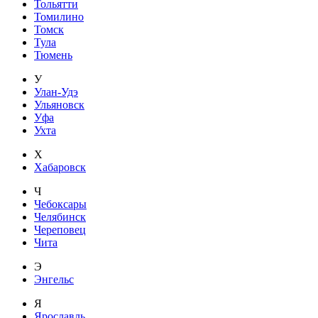
Тольятти
Томилино
Томск
Тула
Тюмень
У
Улан-Удэ
Ульяновск
Уфа
Ухта
Х
Хабаровск
Ч
Чебоксары
Челябинск
Череповец
Чита
Э
Энгельс
Я
Ярославль