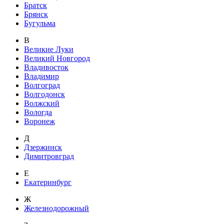
Братск
Брянск
Бугульма
В
Великие Луки
Великий Новгород
Владивосток
Владимир
Волгоград
Волгодонск
Волжский
Вологда
Воронеж
Д
Дзержинск
Димитровград
Е
Екатеринбург
Ж
Железнодорожный