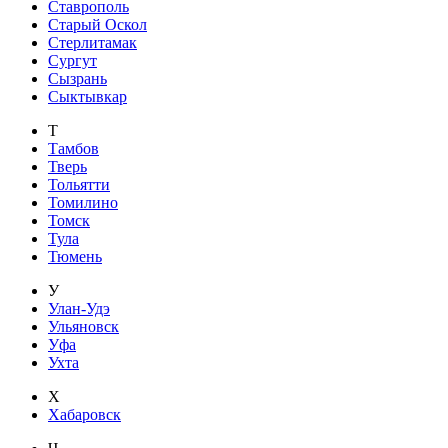
Ставрополь
Старый Оскол
Стерлитамак
Сургут
Сызрань
Сыктывкар
Т
Тамбов
Тверь
Тольятти
Томилино
Томск
Тула
Тюмень
У
Улан-Удэ
Ульяновск
Уфа
Ухта
Х
Хабаровск