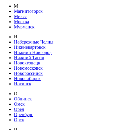
М
Магнитогорск
Миасс
Москва
Мурманск
Н
Набережные Челны
Нижневартовск
Нижний Новгород
Нижний Тагил
Новокузнецк
Новомосковск
Новороссийск
Новосибирск
Ногинск
О
Обнинск
Омск
Орел
Оренбург
Орск
П