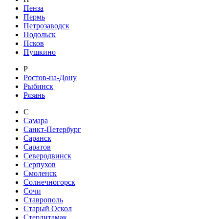
Пенза
Пермь
Петрозаводск
Подольск
Псков
Пушкино
Р
Ростов-на-Дону
Рыбинск
Рязань
С
Самара
Санкт-Петербург
Саранск
Саратов
Северодвинск
Серпухов
Смоленск
Солнечногорск
Сочи
Ставрополь
Старый Оскол
Стерлитамак