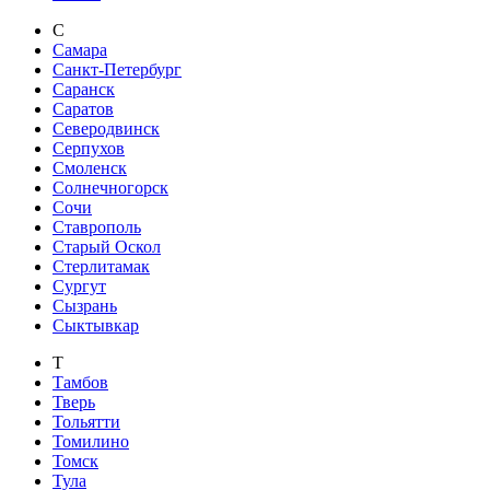
С
Самара
Санкт-Петербург
Саранск
Саратов
Северодвинск
Серпухов
Смоленск
Солнечногорск
Сочи
Ставрополь
Старый Оскол
Стерлитамак
Сургут
Сызрань
Сыктывкар
Т
Тамбов
Тверь
Тольятти
Томилино
Томск
Тула