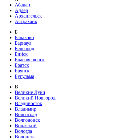
Абакан
Адлер
Архангельск
Астрахань
Б
Балаково
Барнаул
Белгород
Бийск
Благовещенск
Братск
Брянск
Бугульма
В
Великие Луки
Великий Новгород
Владивосток
Владимир
Волгоград
Волгодонск
Волжский
Вологда
Воронеж