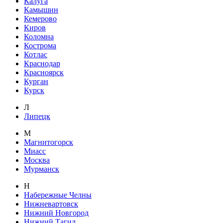
Калуга
Камышин
Кемерово
Киров
Коломна
Кострома
Котлас
Краснодар
Красноярск
Курган
Курск
Л
Липецк
М
Магнитогорск
Миасс
Москва
Мурманск
Н
Набережные Челны
Нижневартовск
Нижний Новгород
Нижний Тагил