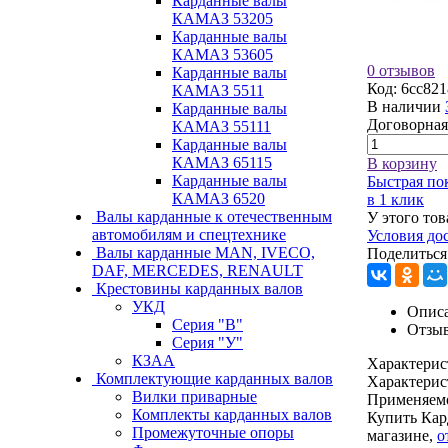
Карданные валы
КАМАЗ 53205
Карданные валы
КАМАЗ 53605
0 отзывов
Карданные валы
Код:
6cc821
КАМАЗ 5511
В наличии
Карданные валы
Договорная
КАМАЗ 55111
Карданные валы
КАМАЗ 65115
В корзину
Карданные валы
Быстрая по
КАМАЗ 6520
в 1 клик
Валы карданные к отечественным
У этого тов
автомобилям и спецтехнике
Условия до
Валы карданные MAN, IVECO,
Поделиться
DAF, MERCEDES, RENAULT
Крестовины карданных валов
УКД
Описа
Серия "В"
Отзы
Серия "У"
КЗАА
Характерис
Комплектующие карданных валов
Характерис
Вилки приварные
Применяем
Комплекты карданных валов
Купить Кар
Промежуточные опоры
магазине,
о