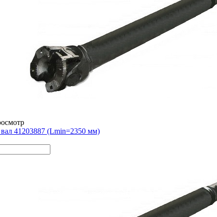
росмотр
вал 41203887 (Lmin=2350 мм)