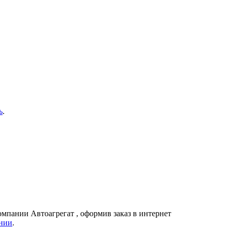
ь
.
компании
Автоагрегат
, оформив заказ в интернет
нии
.