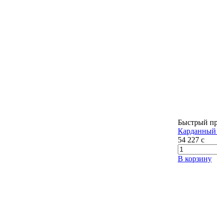
Быстрый п
Карданный 
54 227
c
В корзину