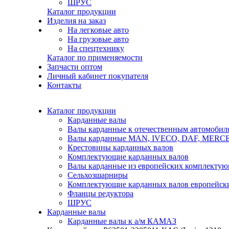
ШРУС
Каталог продукции
Изделия на заказ
На легковые авто
На грузовые авто
На спецтехнику
Каталог по применяемости
Запчасти оптом
Личный кабинет покупателя
Контакты
Каталог продукции
Карданные валы
Валы карданные к отечественным автомобил
Валы карданные MAN, IVECO, DAF, MER
Крестовины карданных валов
Комплектующие карданных валов
Валы карданные из европейских комплекту
Сельхозшарниры
Комплектующие карданных валов европейск
Фланцы редуктора
ШРУС
Карданные валы
Карданные валы к а/м КАМАЗ