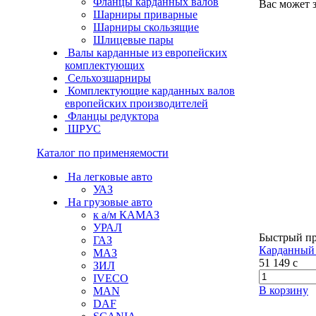
Фланцы карданных валов
Вас может 
Шарниры приварные
Шарниры скользящие
Шлицевые пары
Валы карданные из европейских
комплектующих
Сельхозшарниры
Комплектующие карданных валов
европейских производителей
Фланцы редуктора
ШРУС
Каталог по применяемости
На легковые авто
УАЗ
На грузовые авто
к а/м КАМАЗ
УРАЛ
Быстрый п
ГАЗ
Карданный 
МАЗ
51 149
c
ЗИЛ
IVECO
В корзину
MAN
DAF