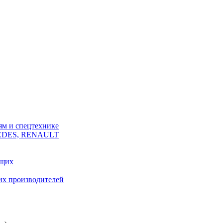
ям и спецтехнике
CEDES, RENAULT
ющих
их производителей