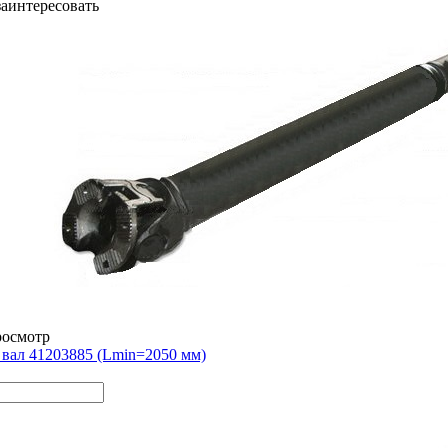
заинтересовать
росмотр
вал 41203885 (Lmin=2050 мм)