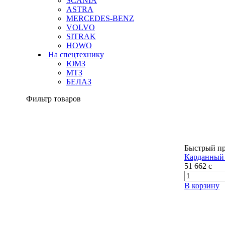
SCANIA
ASTRA
MERCEDES-BENZ
VOLVO
SITRAK
HOWO
На спецтехнику
ЮМЗ
МТЗ
БЕЛАЗ
Фильтр товаров
Быстрый п
Карданный 
51 662
c
В корзину