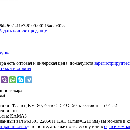
8d-3631-11e7-8109-00215addc028
Задать вопрос продавцу
купка
ара есть оптовая и дилерская цена, пожалуйста
зарегистрируйтес
ставки и оплаты
:
ние товара
вы
0
тики:
Фланец KV180, 4отв Ø15× Ø150, крестовина 57×152
тики:
шт
ость:
КАМАЗ
данный вал Р63501-2205011-КАС (Lmin=1210 мм) вы можете в 
тправив заявку
по почте, а также по телефону или в
офисе компа