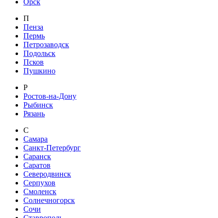
Орск
П
Пенза
Пермь
Петрозаводск
Подольск
Псков
Пушкино
Р
Ростов-на-Дону
Рыбинск
Рязань
С
Самара
Санкт-Петербург
Саранск
Саратов
Северодвинск
Серпухов
Смоленск
Солнечногорск
Сочи
Ставрополь