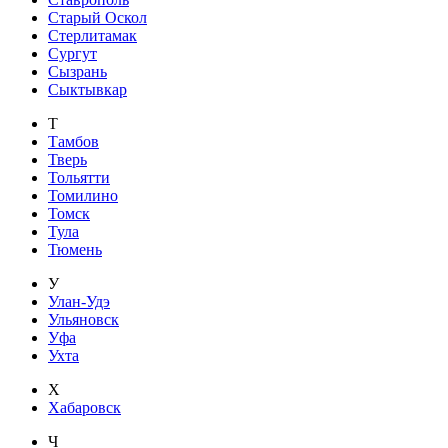
Старый Оскол
Стерлитамак
Сургут
Сызрань
Сыктывкар
Т
Тамбов
Тверь
Тольятти
Томилино
Томск
Тула
Тюмень
У
Улан-Удэ
Ульяновск
Уфа
Ухта
Х
Хабаровск
Ч