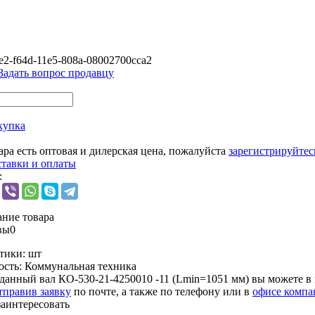
e2-f64d-11e5-808a-08002700cca2
Задать вопрос продавцу
купка
ара есть оптовая и дилерская цена, пожалуйста
зарегистрируйтес
ставки и оплаты
:
ние товара
вы
0
тики:
шт
ость:
Коммунальная техника
данный вал КО-530-21-4250010 -11 (Lmin=1051 мм) вы можете 
тправив заявку
по почте, а также по телефону или в
офисе компа
заинтересовать