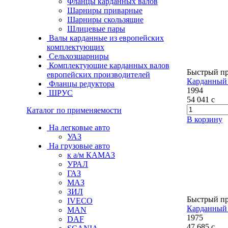
Фланцы карданных валов
Шарниры приварные
Шарниры скользящие
Шлицевые пары
Валы карданные из европейских
комплектующих
Сельхозшарниры
Комплектующие карданных валов
Быстрый п
европейских производителей
Карданный 
Фланцы редуктора
1994
ШРУС
54 041
c
Каталог по применяемости
В корзину
На легковые авто
УАЗ
На грузовые авто
к а/м КАМАЗ
УРАЛ
ГАЗ
МАЗ
ЗИЛ
Быстрый п
IVECO
Карданный 
MAN
1975
DAF
47 685
c