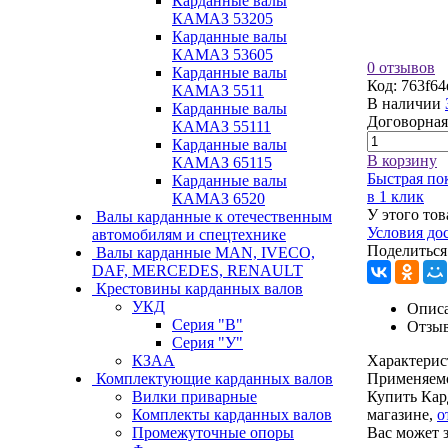
Карданные валы
КАМАЗ 53205
Карданные валы
КАМАЗ 53605
0 отзывов
Карданные валы
Код:
763f64
КАМАЗ 5511
В наличии
Карданные валы
Договорная
КАМАЗ 55111
Карданные валы
В корзину
КАМАЗ 65115
Быстрая по
Карданные валы
в 1 клик
КАМАЗ 6520
У этого тов
Валы карданные к отечественным
Условия до
автомобилям и спецтехнике
Поделиться
Валы карданные MAN, IVECO,
DAF, MERCEDES, RENAULT
Крестовины карданных валов
УКД
Описа
Серия "В"
Отзы
Серия "У"
КЗАА
Характерис
Комплектующие карданных валов
Применяем
Вилки приварные
Купить Кар
Комплекты карданных валов
магазине,
о
Промежуточные опоры
Вас может 