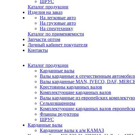
ШРУС
Каталог продукции
Изделия на заказ
На легковые авто
На грузовые авто
На спецтехнику
Каталог по применяемости
Запчасти оптом
Личный кабинет покупателя
Контакты
Каталог продукции
Карданные валы
Валы карданные к отечественным автомобил
Валы карданные MAN, IVECO, DAF, MER
Крестовины карданных валов
Комплектующие карданных валов
Валы карданные из европейских комплекту
Сельхозшарниры
Комплектующие карданных валов европейск
Фланцы редуктора
ШРУС
Карданные валы
Карданные валы к а/м КАМАЗ