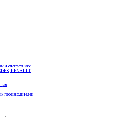
ям и спецтехнике
CEDES, RENAULT
ющих
их производителей