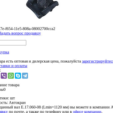
7e-f654-11e5-808a-08002700cca2
Задать вопрос продавцу
купка
ара есть оптовая и дилерская цена, пожалуйста
зарегистрируйтес
ставки и оплаты
:
ние товара
вы
0
тики:
шт
ость:
Автокран
данный вал Е.17.060-08 (Lmin=1120 мм) вы можете в компании
А
аявку
по почте, а также по телефону или в
офисе компании
.