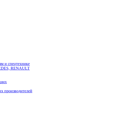
ям и спецтехнике
CEDES, RENAULT
ющих
их производителей