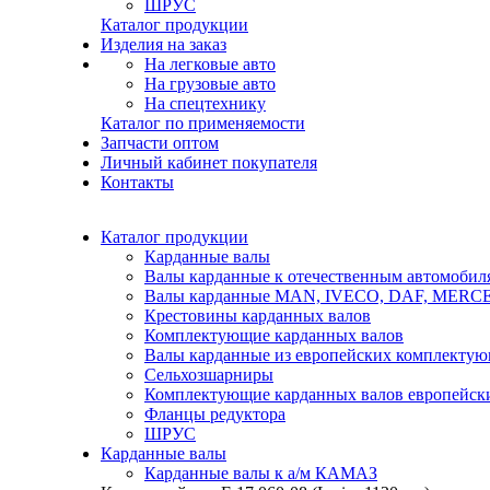
ШРУС
Каталог продукции
Изделия на заказ
На легковые авто
На грузовые авто
На спецтехнику
Каталог по применяемости
Запчасти оптом
Личный кабинет покупателя
Контакты
Каталог продукции
Карданные валы
Валы карданные к отечественным автомобил
Валы карданные MAN, IVECO, DAF, MER
Крестовины карданных валов
Комплектующие карданных валов
Валы карданные из европейских комплекту
Сельхозшарниры
Комплектующие карданных валов европейск
Фланцы редуктора
ШРУС
Карданные валы
Карданные валы к а/м КАМАЗ