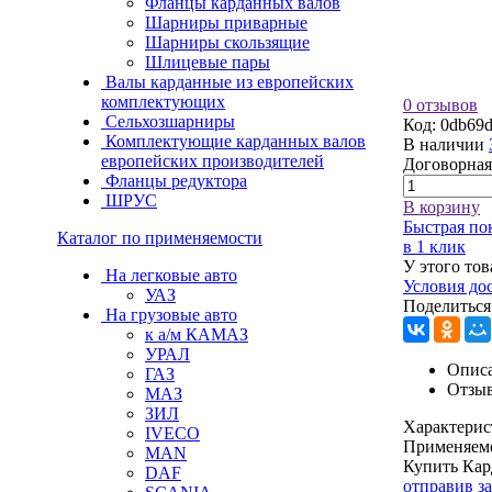
Фланцы карданных валов
Шарниры приварные
Шарниры скользящие
Шлицевые пары
Валы карданные из европейских
комплектующих
0 отзывов
Сельхозшарниры
Код:
0db69d
Комплектующие карданных валов
В наличии
европейских производителей
Договорная
Фланцы редуктора
ШРУС
В корзину
Быстрая по
Каталог по применяемости
в 1 клик
У этого тов
На легковые авто
Условия до
УАЗ
Поделиться
На грузовые авто
к а/м КАМАЗ
УРАЛ
Описа
ГАЗ
Отзы
МАЗ
ЗИЛ
Характерис
IVECO
Применяем
MAN
Купить Кар
DAF
отправив з