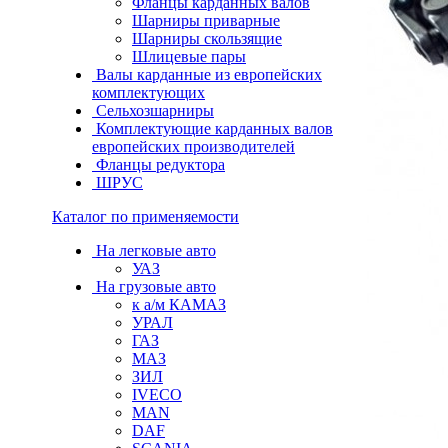
Фланцы карданных валов
Шарниры приварные
Шарниры скользящие
Шлицевые пары
Валы карданные из европейских
комплектующих
Сельхозшарниры
Комплектующие карданных валов
европейских производителей
Фланцы редуктора
ШРУС
Каталог по применяемости
На легковые авто
УАЗ
На грузовые авто
к а/м КАМАЗ
УРАЛ
ГАЗ
МАЗ
ЗИЛ
IVECO
MAN
DAF