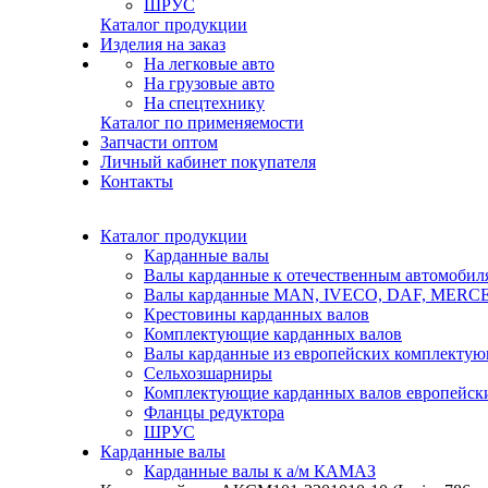
ШРУС
Каталог продукции
Изделия на заказ
На легковые авто
На грузовые авто
На спецтехнику
Каталог по применяемости
Запчасти оптом
Личный кабинет покупателя
Контакты
Каталог продукции
Карданные валы
Валы карданные к отечественным автомобил
Валы карданные MAN, IVECO, DAF, MER
Крестовины карданных валов
Комплектующие карданных валов
Валы карданные из европейских комплекту
Сельхозшарниры
Комплектующие карданных валов европейск
Фланцы редуктора
ШРУС
Карданные валы
Карданные валы к а/м КАМАЗ