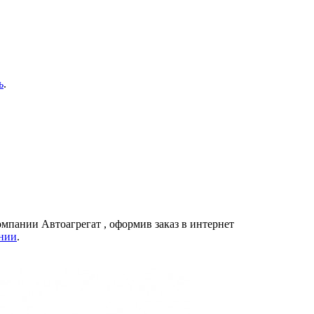
ь
.
компании
Автоагрегат
, оформив заказ в интернет
нии
.