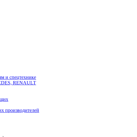
ям и спецтехнике
CEDES, RENAULT
ющих
их производителей