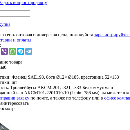
Задать вопрос продавцу
купка
ара есть оптовая и дилерская цена, пожалуйста
зарегистрируйтес
ставки и оплаты
:
ние товара
вы
0
тики:
Фланец SAE198, 8отв Ø12× Ø185, крестовина 52×133
тики:
шт
ость:
Троллейбусы АКСМ-201, -321, -333 Белкоммунмаш
данный вал АКСМ101-2201010-10 (Lmin=786 мм) вы можете в 
тправив заявку
по почте, а также по телефону или в
офисе компа
заинтересовать
росмотр