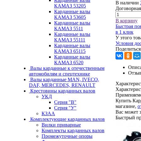
Карданные валы
В наличии
КАМАЗ 53205
Договорная
Карданные валы
КАМАЗ 53605
В корзину
Карданные валы
Быстрая по
КАМАЗ 5511
в 1 клик
Карданные валы
У этого тов
КАМАЗ 55111
Условия до
Карданные валы
Поделиться
КАМАЗ 65115
Карданные валы
КАМАЗ 6520
Описа
Валы карданные к отечественным
Отзы
автомобилям и спецтехнике
Валы карданные MAN, IVECO,
Характерис
DAF, MERCEDES, RENAULT
Характерис
Крестовины карданных валов
Применяем
УКД
Купить Кар
Серия "В"
магазине,
о
Серия "У"
Вас может 
КЗАА
Быстрый п
Комплектующие карданных валов
Вилки приварные
Комплекты карданных валов
Промежуточные опоры