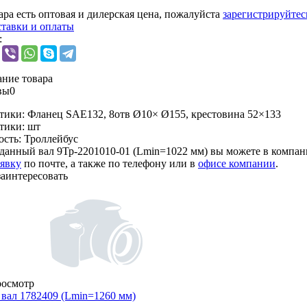
ара есть оптовая и дилерская цена, пожалуйста
зарегистрируйтес
ставки и оплаты
:
ние товара
вы
0
тики:
Фланец SAE132, 8отв Ø10× Ø155, крестовина 52×133
тики:
шт
ость:
Троллейбус
данный вал 9Тр-2201010-01 (Lmin=1022 мм) вы можете в компа
аявку
по почте, а также по телефону или в
офисе компании
.
заинтересовать
росмотр
вал 1782409 (Lmin=1260 мм)