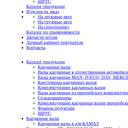
ШРУС
Каталог продукции
Изделия на заказ
На легковые авто
На грузовые авто
На спецтехнику
Каталог по применяемости
Запчасти оптом
Личный кабинет покупателя
Контакты
Каталог продукции
Карданные валы
Валы карданные к отечественным автомобил
Валы карданные MAN, IVECO, DAF, MER
Крестовины карданных валов
Комплектующие карданных валов
Валы карданные из европейских комплекту
Сельхозшарниры
Комплектующие карданных валов европейск
Фланцы редуктора
ШРУС
Карданные валы
Карданные валы к а/м КАМАЗ