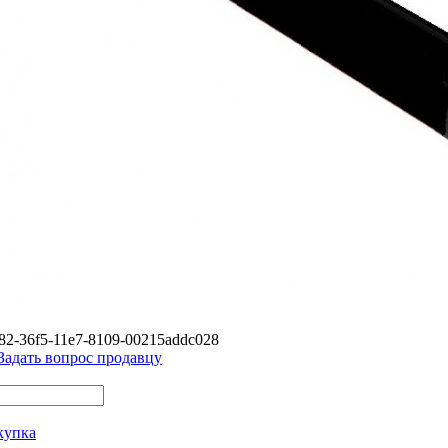
82-36f5-11e7-8109-00215addc028
Задать вопрос продавцу
купка