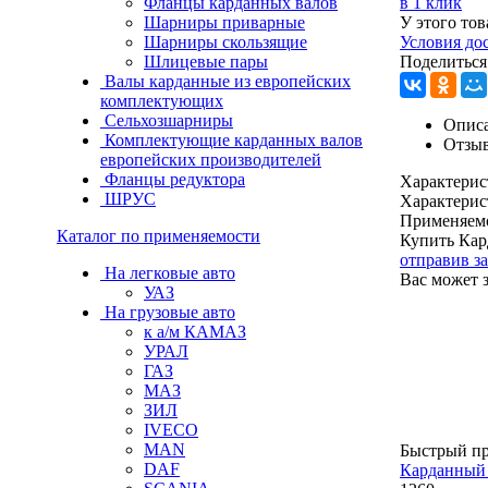
Фланцы карданных валов
в 1 клик
Шарниры приварные
У этого тов
Шарниры скользящие
Условия до
Шлицевые пары
Поделиться
Валы карданные из европейских
комплектующих
Сельхозшарниры
Описа
Комплектующие карданных валов
Отзы
европейских производителей
Фланцы редуктора
Характерис
ШРУС
Характерис
Применяем
Каталог по применяемости
Купить Кар
отправив з
На легковые авто
Вас может 
УАЗ
На грузовые авто
к а/м КАМАЗ
УРАЛ
ГАЗ
МАЗ
ЗИЛ
IVECO
MAN
Быстрый п
DAF
Карданный 