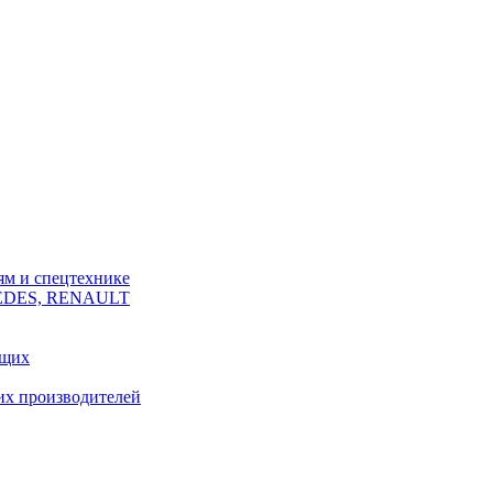
ям и спецтехнике
CEDES, RENAULT
ющих
их производителей