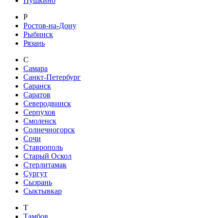
Пушкино
Р
Ростов-на-Дону
Рыбинск
Рязань
С
Самара
Санкт-Петербург
Саранск
Саратов
Северодвинск
Серпухов
Смоленск
Солнечногорск
Сочи
Ставрополь
Старый Оскол
Стерлитамак
Сургут
Сызрань
Сыктывкар
Т
Тамбов