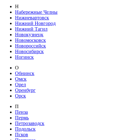
Н
Набережные Челны
Нижневартовск
Нижний Новгород
Нижний Тагил
Новокузнецк
Новомосковск
Новороссийск
Новосибирск
Ногинск
О
Обнинск
Омск
Орел
Оренбург
Орск
П
Пенза
Пермь
Петрозаводск
Подольск
Псков