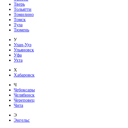
Тверь
Тольятти
Томилино
Томск
Тула
Тюмень
У
Улан-Удэ
Ульяновск
Уфа
Ухта
Х
Хабаровск
Ч
Чебоксары
Челябинск
Череповец
Чита
Э
Энгельс