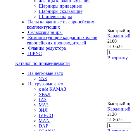
Фланцы карданных валов
Шарниры приварные
Шарниры скользящие
Шлицевые пары
Валы карданные из европейских
комплектующих
Быстрый п
Сельхозшарниры
Карданный 
Комплектующие карданных валов
2100
европейских производителей
51 662
c
Фланцы редуктора
ШРУС
В корзину
Каталог по применяемости
На легковые авто
УАЗ
На грузовые авто
к а/м КАМАЗ
УРАЛ
ГАЗ
Быстрый п
МАЗ
Карданный 
ЗИЛ
2120
IVECO
51 867
c
MAN
DAF
В корзину