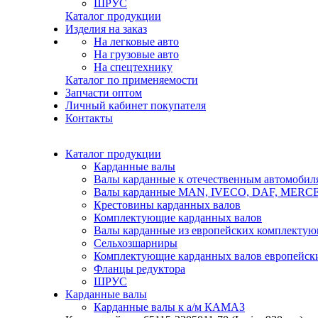
ШРУС
Каталог продукции
Изделия на заказ
На легковые авто
На грузовые авто
На спецтехнику
Каталог по применяемости
Запчасти оптом
Личный кабинет покупателя
Контакты
Каталог продукции
Карданные валы
Валы карданные к отечественным автомобил
Валы карданные MAN, IVECO, DAF, MER
Крестовины карданных валов
Комплектующие карданных валов
Валы карданные из европейских комплекту
Сельхозшарниры
Комплектующие карданных валов европейск
Фланцы редуктора
ШРУС
Карданные валы
Карданные валы к а/м КАМАЗ