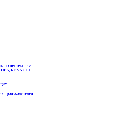
ям и спецтехнике
CEDES, RENAULT
ющих
их производителей