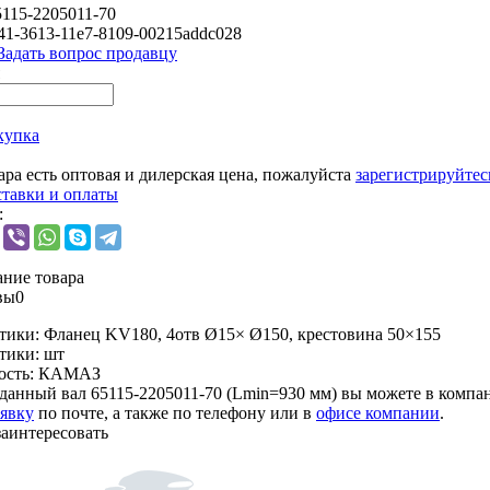
5115-2205011-70
41-3613-11e7-8109-00215addc028
Задать вопрос продавцу
купка
ара есть оптовая и дилерская цена, пожалуйста
зарегистрируйтес
ставки и оплаты
:
ние товара
вы
0
тики:
Фланец KV180, 4отв Ø15× Ø150, крестовина 50×155
тики:
шт
ость:
КАМАЗ
данный вал 65115-2205011-70 (Lmin=930 мм) вы можете в комп
аявку
по почте, а также по телефону или в
офисе компании
.
заинтересовать