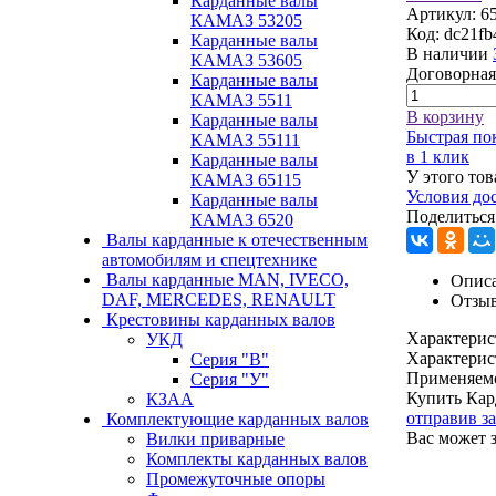
Карданные валы
Артикул:
6
КАМАЗ 53205
Код:
dc21fb
Карданные валы
В наличии
КАМАЗ 53605
Договорная
Карданные валы
КАМАЗ 5511
В корзину
Карданные валы
Быстрая по
КАМАЗ 55111
в 1 клик
Карданные валы
У этого тов
КАМАЗ 65115
Условия до
Карданные валы
Поделиться
КАМАЗ 6520
Валы карданные к отечественным
автомобилям и спецтехнике
Валы карданные MAN, IVECO,
Описа
DAF, MERCEDES, RENAULT
Отзы
Крестовины карданных валов
Характерис
УКД
Характерис
Серия "В"
Применяем
Серия "У"
Купить Кар
КЗАА
отправив з
Комплектующие карданных валов
Вас может 
Вилки приварные
Комплекты карданных валов
Промежуточные опоры