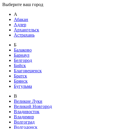
Выберите ваш город
А
Абакан
Адлер
Архангельск
Астрахань
Б
Балаково
Барнаул
Белгород
Бийск
Благовещенск
Братск
Брянск
Бугульма
В
Великие Луки
Великий Новгород
Владивосток
Владимир
Волгоград
Волгодонск