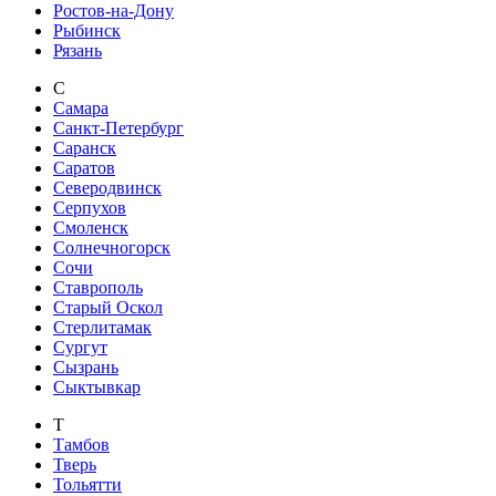
Ростов-на-Дону
Рыбинск
Рязань
С
Самара
Санкт-Петербург
Саранск
Саратов
Северодвинск
Серпухов
Смоленск
Солнечногорск
Сочи
Ставрополь
Старый Оскол
Стерлитамак
Сургут
Сызрань
Сыктывкар
Т
Тамбов
Тверь
Тольятти