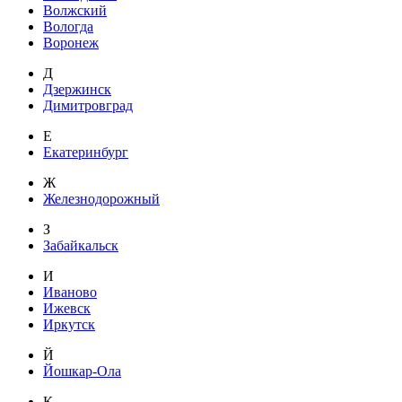
Волжский
Вологда
Воронеж
Д
Дзержинск
Димитровград
Е
Екатеринбург
Ж
Железнодорожный
З
Забайкальск
И
Иваново
Ижевск
Иркутск
Й
Йошкар-Ола
К