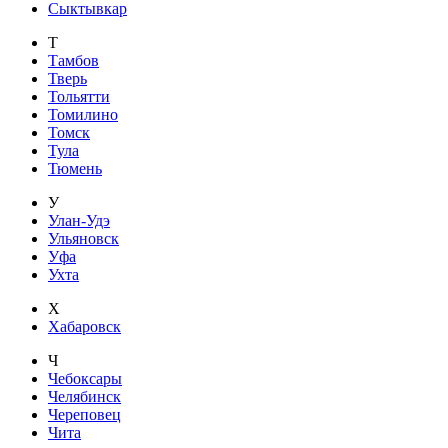
Сыктывкар
Т
Тамбов
Тверь
Тольятти
Томилино
Томск
Тула
Тюмень
У
Улан-Удэ
Ульяновск
Уфа
Ухта
Х
Хабаровск
Ч
Чебоксары
Челябинск
Череповец
Чита