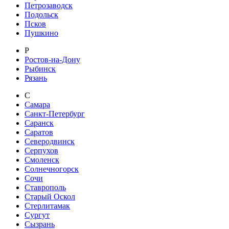
Петрозаводск
Подольск
Псков
Пушкино
Р
Ростов-на-Дону
Рыбинск
Рязань
С
Самара
Санкт-Петербург
Саранск
Саратов
Северодвинск
Серпухов
Смоленск
Солнечногорск
Сочи
Ставрополь
Старый Оскол
Стерлитамак
Сургут
Сызрань