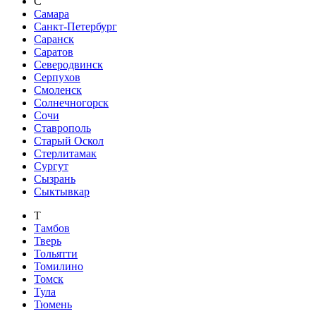
С
Самара
Санкт-Петербург
Саранск
Саратов
Северодвинск
Серпухов
Смоленск
Солнечногорск
Сочи
Ставрополь
Старый Оскол
Стерлитамак
Сургут
Сызрань
Сыктывкар
Т
Тамбов
Тверь
Тольятти
Томилино
Томск
Тула
Тюмень