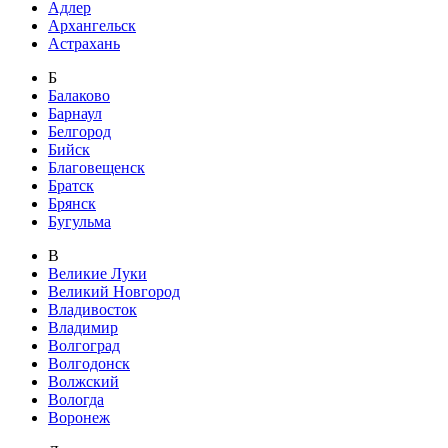
Адлер
Архангельск
Астрахань
Б
Балаково
Барнаул
Белгород
Бийск
Благовещенск
Братск
Брянск
Бугульма
В
Великие Луки
Великий Новгород
Владивосток
Владимир
Волгоград
Волгодонск
Волжский
Вологда
Воронеж