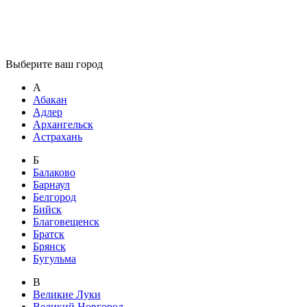
Выберите ваш город
А
Абакан
Адлер
Архангельск
Астрахань
Б
Балаково
Барнаул
Белгород
Бийск
Благовещенск
Братск
Брянск
Бугульма
В
Великие Луки
Великий Новгород