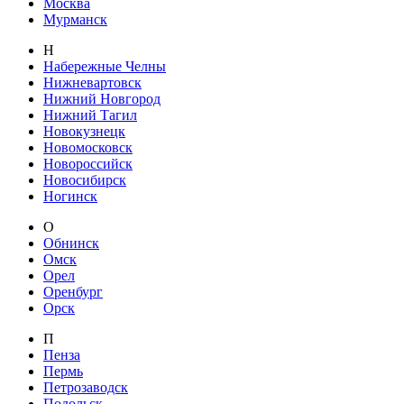
Москва
Мурманск
Н
Набережные Челны
Нижневартовск
Нижний Новгород
Нижний Тагил
Новокузнецк
Новомосковск
Новороссийск
Новосибирск
Ногинск
О
Обнинск
Омск
Орел
Оренбург
Орск
П
Пенза
Пермь
Петрозаводск
Подольск