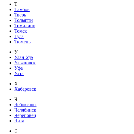
Т
Тамбов
Тверь
Тольятти
Томилино
Томск
Тула
Тюмень
У
Улан-Удэ
Ульяновск
Уфа
Ухта
Х
Хабаровск
Ч
Чебоксары
Челябинск
Череповец
Чита
Э