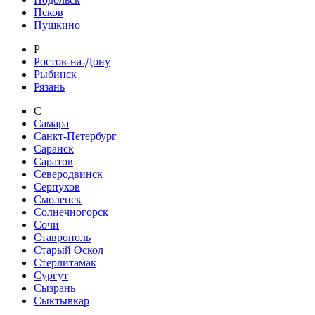
Псков
Пушкино
Р
Ростов-на-Дону
Рыбинск
Рязань
С
Самара
Санкт-Петербург
Саранск
Саратов
Северодвинск
Серпухов
Смоленск
Солнечногорск
Сочи
Ставрополь
Старый Оскол
Стерлитамак
Сургут
Сызрань
Сыктывкар