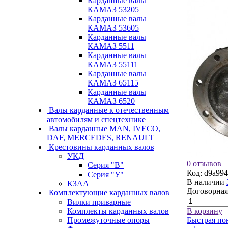
Карданные валы
КАМАЗ 53205
Карданные валы
КАМАЗ 53605
Карданные валы
КАМАЗ 5511
Карданные валы
КАМАЗ 55111
Карданные валы
КАМАЗ 65115
Карданные валы
КАМАЗ 6520
Валы карданные к отечественным
автомобилям и спецтехнике
Валы карданные MAN, IVECO,
DAF, MERCEDES, RENAULT
Крестовины карданных валов
УКД
0 отзывов
Серия "В"
Код:
d9a994
Серия "У"
В наличии
КЗАА
Договорная
Комплектующие карданных валов
Вилки приварные
Комплекты карданных валов
В корзину
Промежуточные опоры
Быстрая по