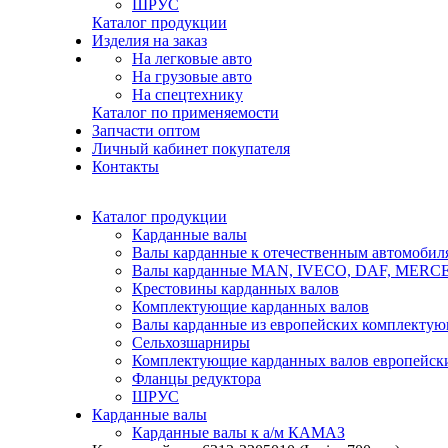
ШРУС
Каталог продукции
Изделия на заказ
На легковые авто
На грузовые авто
На спецтехнику
Каталог по применяемости
Запчасти оптом
Личный кабинет покупателя
Контакты
Каталог продукции
Карданные валы
Валы карданные к отечественным автомобил
Валы карданные MAN, IVECO, DAF, MER
Крестовины карданных валов
Комплектующие карданных валов
Валы карданные из европейских комплекту
Сельхозшарниры
Комплектующие карданных валов европейск
Фланцы редуктора
ШРУС
Карданные валы
Карданные валы к а/м КАМАЗ