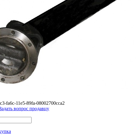
c3-fa6c-11e5-89fa-08002700cca2
Задать вопрос продавцу
купка