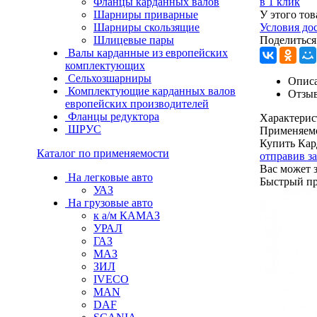
Фланцы карданных валов
в 1 клик
Шарниры приварные
У этого тов
Шарниры скользящие
Условия до
Шлицевые пары
Поделиться
Валы карданные из европейских
комплектующих
Сельхозшарниры
Описа
Комплектующие карданных валов
Отзы
европейских производителей
Фланцы редуктора
Характерис
ШРУС
Применяем
Купить Кар
Каталог по применяемости
отправив з
Вас может 
На легковые авто
Быстрый п
УАЗ
На грузовые авто
к а/м КАМАЗ
УРАЛ
ГАЗ
МАЗ
ЗИЛ
IVECO
MAN
DAF