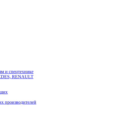
ям и спецтехнике
CEDES, RENAULT
ющих
их производителей