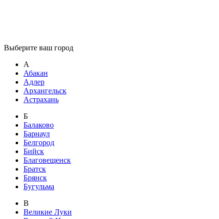
Выберите ваш город
А
Абакан
Адлер
Архангельск
Астрахань
Б
Балаково
Барнаул
Белгород
Бийск
Благовещенск
Братск
Брянск
Бугульма
В
Великие Луки