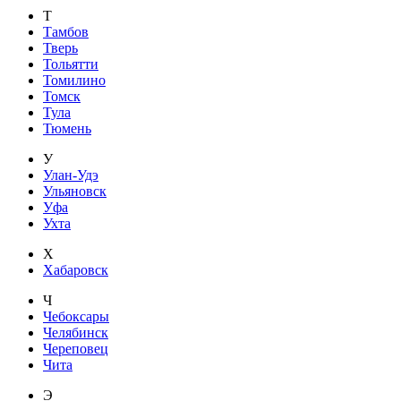
Т
Тамбов
Тверь
Тольятти
Томилино
Томск
Тула
Тюмень
У
Улан-Удэ
Ульяновск
Уфа
Ухта
Х
Хабаровск
Ч
Чебоксары
Челябинск
Череповец
Чита
Э