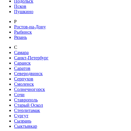
Подольск
Псков
Пушкино
Р
Ростов-на-Дону
Рыбинск
Рязань
С
Самара
Санкт-Петербург
Саранск
Саратов
Северодвинск
Серпухов
Смоленск
Солнечногорск
Сочи
Ставрополь
Старый Оскол
Стерлитамак
Сургут
Сызрань
Сыктывкар