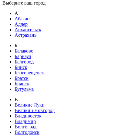
Выберите ваш город
А
Абакан
Адлер
Архангельск
Астрахань
Б
Балаково
Барнаул
Белгород
Бийск
Благовещенск
Братск
Брянск
Бугульма
В
Великие Луки
Великий Новгород
Владивосток
Владимир
Волгоград
Волгодонск