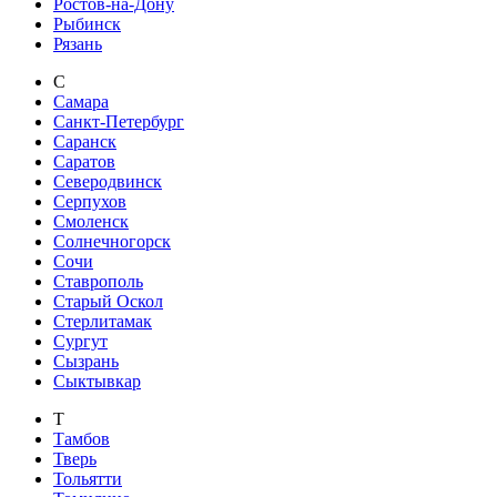
Ростов-на-Дону
Рыбинск
Рязань
С
Самара
Санкт-Петербург
Саранск
Саратов
Северодвинск
Серпухов
Смоленск
Солнечногорск
Сочи
Ставрополь
Старый Оскол
Стерлитамак
Сургут
Сызрань
Сыктывкар
Т
Тамбов
Тверь
Тольятти