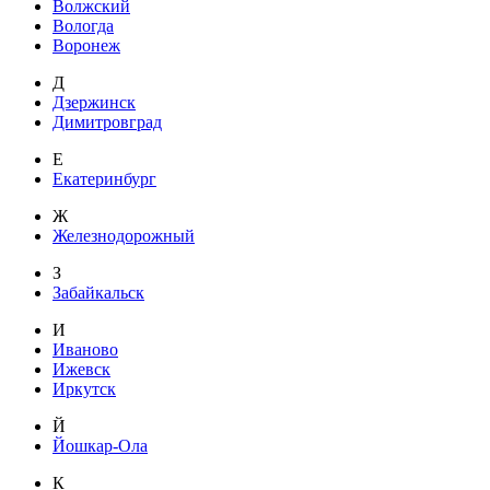
Волжский
Вологда
Воронеж
Д
Дзержинск
Димитровград
Е
Екатеринбург
Ж
Железнодорожный
З
Забайкальск
И
Иваново
Ижевск
Иркутск
Й
Йошкар-Ола
К