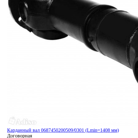
Карданный вал 0687450200509/0301 (Lmin=1408 мм)
Договорная