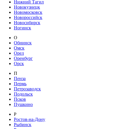
Нижний Тагил
Новокузнецк
Новомосковск
Новороссийск
Новосибирск
Ногинск
О
Обнинск
Омск
Орел
Оренбург
Орск
П
Пенза
Пермь
Петрозаводск
Подольск
Псков
Пушкино
Р
Ростов-на-Дону
Рыбинск