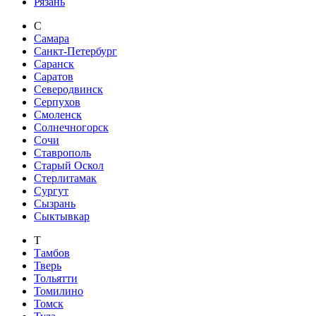
Рязань
С
Самара
Санкт-Петербург
Саранск
Саратов
Северодвинск
Серпухов
Смоленск
Солнечногорск
Сочи
Ставрополь
Старый Оскол
Стерлитамак
Сургут
Сызрань
Сыктывкар
Т
Тамбов
Тверь
Тольятти
Томилино
Томск