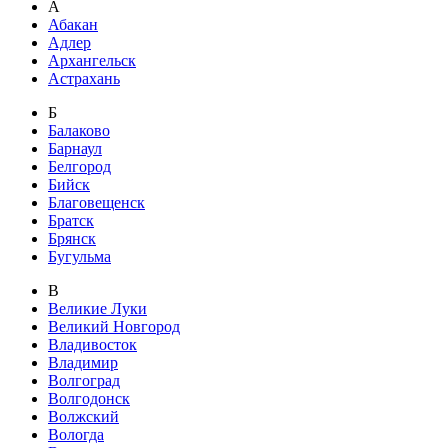
А
Абакан
Адлер
Архангельск
Астрахань
Б
Балаково
Барнаул
Белгород
Бийск
Благовещенск
Братск
Брянск
Бугульма
В
Великие Луки
Великий Новгород
Владивосток
Владимир
Волгоград
Волгодонск
Волжский
Вологда