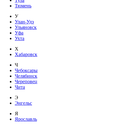
Тула
Тюмень
У
Улан-Удэ
Ульяновск
Уфа
Ухта
Х
Хабаровск
Ч
Чебоксары
Челябинск
Череповец
Чита
Э
Энгельс
Я
Ярославль