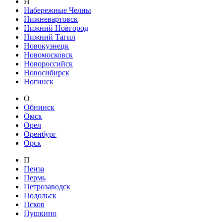
Н
Набережные Челны
Нижневартовск
Нижний Новгород
Нижний Тагил
Новокузнецк
Новомосковск
Новороссийск
Новосибирск
Ногинск
О
Обнинск
Омск
Орел
Оренбург
Орск
П
Пенза
Пермь
Петрозаводск
Подольск
Псков
Пушкино