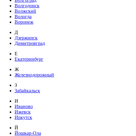
Волгоград
Волгодонск
Волжский
Вологда
Воронеж
Д
Дзержинск
Димитровград
Е
Екатеринбург
Ж
Железнодорожный
З
Забайкальск
И
Иваново
Ижевск
Иркутск
Й
Йошкар-Ола