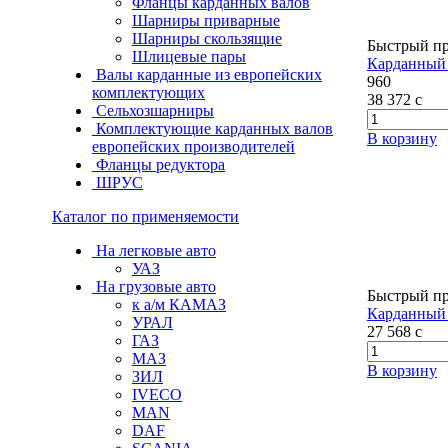
Фланцы карданных валов
Шарниры приварные
Шарниры скользящие
Быстрый п
Шлицевые пары
Карданный 
Валы карданные из европейских
960
комплектующих
38 372
c
Сельхозшарниры
Комплектующие карданных валов
В корзину
европейских производителей
Фланцы редуктора
ШРУС
Каталог по применяемости
На легковые авто
УАЗ
На грузовые авто
Быстрый п
к а/м КАМАЗ
Карданный 
УРАЛ
27 568
c
ГАЗ
МАЗ
В корзину
ЗИЛ
IVECO
MAN
DAF