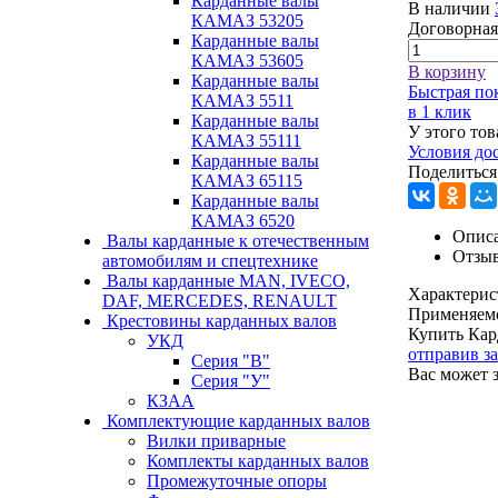
Карданные валы
В наличии
КАМАЗ 53205
Договорная
Карданные валы
КАМАЗ 53605
В корзину
Карданные валы
Быстрая по
КАМАЗ 5511
в 1 клик
Карданные валы
У этого тов
КАМАЗ 55111
Условия до
Карданные валы
Поделиться
КАМАЗ 65115
Карданные валы
КАМАЗ 6520
Описа
Валы карданные к отечественным
Отзы
автомобилям и спецтехнике
Валы карданные MAN, IVECO,
Характерис
DAF, MERCEDES, RENAULT
Применяем
Крестовины карданных валов
Купить Кар
УКД
отправив з
Серия "В"
Вас может 
Серия "У"
КЗАА
Комплектующие карданных валов
Вилки приварные
Комплекты карданных валов
Промежуточные опоры