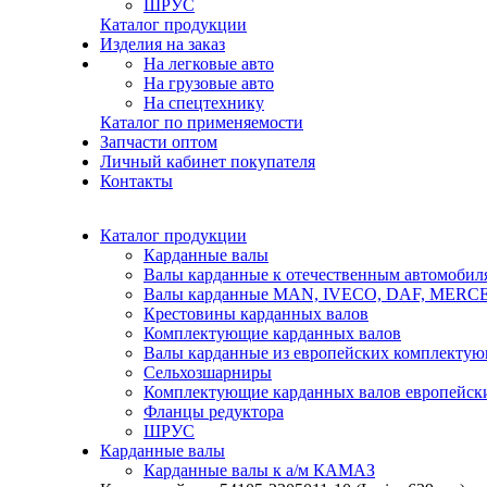
ШРУС
Каталог продукции
Изделия на заказ
На легковые авто
На грузовые авто
На спецтехнику
Каталог по применяемости
Запчасти оптом
Личный кабинет покупателя
Контакты
Каталог продукции
Карданные валы
Валы карданные к отечественным автомобил
Валы карданные MAN, IVECO, DAF, MER
Крестовины карданных валов
Комплектующие карданных валов
Валы карданные из европейских комплекту
Сельхозшарниры
Комплектующие карданных валов европейск
Фланцы редуктора
ШРУС
Карданные валы
Карданные валы к а/м КАМАЗ