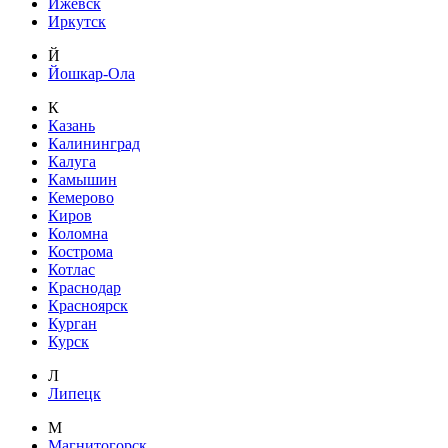
Ижевск
Иркутск
Й
Йошкар-Ола
К
Казань
Калининград
Калуга
Камышин
Кемерово
Киров
Коломна
Кострома
Котлас
Краснодар
Красноярск
Курган
Курск
Л
Липецк
М
Магнитогорск