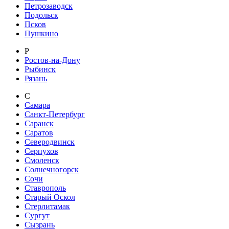
Петрозаводск
Подольск
Псков
Пушкино
Р
Ростов-на-Дону
Рыбинск
Рязань
С
Самара
Санкт-Петербург
Саранск
Саратов
Северодвинск
Серпухов
Смоленск
Солнечногорск
Сочи
Ставрополь
Старый Оскол
Стерлитамак
Сургут
Сызрань