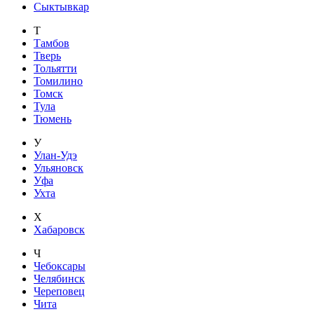
Сыктывкар
Т
Тамбов
Тверь
Тольятти
Томилино
Томск
Тула
Тюмень
У
Улан-Удэ
Ульяновск
Уфа
Ухта
Х
Хабаровск
Ч
Чебоксары
Челябинск
Череповец
Чита