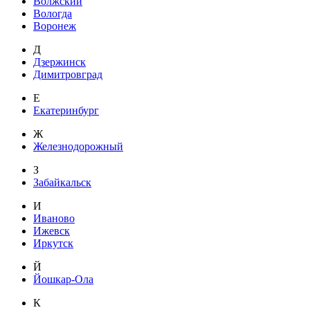
Волжский
Вологда
Воронеж
Д
Дзержинск
Димитровград
Е
Екатеринбург
Ж
Железнодорожный
З
Забайкальск
И
Иваново
Ижевск
Иркутск
Й
Йошкар-Ола
К