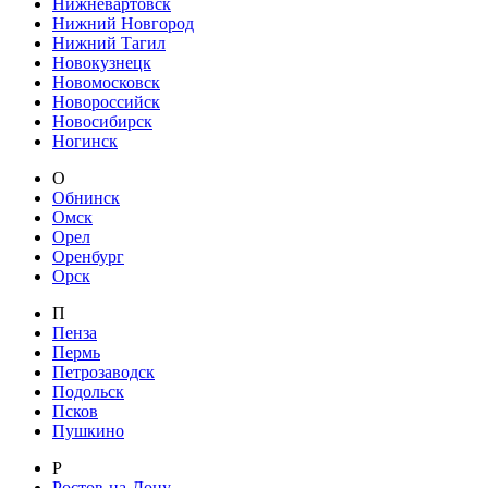
Нижневартовск
Нижний Новгород
Нижний Тагил
Новокузнецк
Новомосковск
Новороссийск
Новосибирск
Ногинск
О
Обнинск
Омск
Орел
Оренбург
Орск
П
Пенза
Пермь
Петрозаводск
Подольск
Псков
Пушкино
Р
Ростов-на-Дону