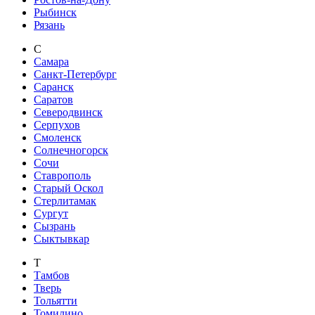
Рыбинск
Рязань
С
Самара
Санкт-Петербург
Саранск
Саратов
Северодвинск
Серпухов
Смоленск
Солнечногорск
Сочи
Ставрополь
Старый Оскол
Стерлитамак
Сургут
Сызрань
Сыктывкар
Т
Тамбов
Тверь
Тольятти
Томилино