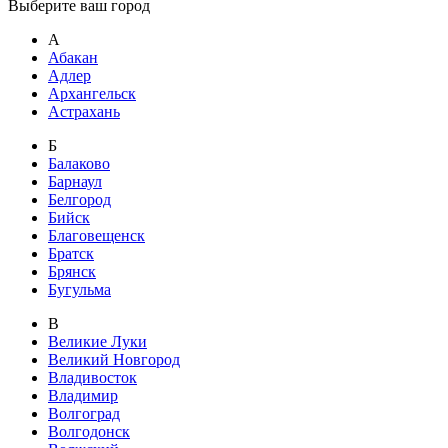
Выберите ваш город
А
Абакан
Адлер
Архангельск
Астрахань
Б
Балаково
Барнаул
Белгород
Бийск
Благовещенск
Братск
Брянск
Бугульма
В
Великие Луки
Великий Новгород
Владивосток
Владимир
Волгоград
Волгодонск