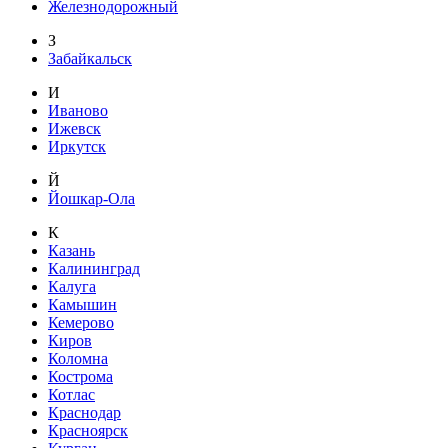
Железнодорожный
З
Забайкальск
И
Иваново
Ижевск
Иркутск
Й
Йошкар-Ола
К
Казань
Калининград
Калуга
Камышин
Кемерово
Киров
Коломна
Кострома
Котлас
Краснодар
Красноярск