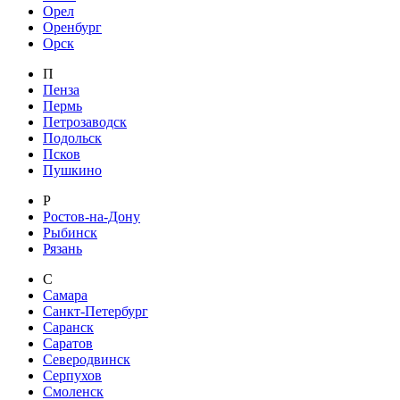
Орел
Оренбург
Орск
П
Пенза
Пермь
Петрозаводск
Подольск
Псков
Пушкино
Р
Ростов-на-Дону
Рыбинск
Рязань
С
Самара
Санкт-Петербург
Саранск
Саратов
Северодвинск
Серпухов
Смоленск