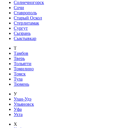
Солнечногорск
Сочи
Ставрополь
Старый Оскол
Стерлитамак
Сургут
Сызрань
Сыктывкар
Т
Тамбов
Тверь
Тольятти
Томилино
Томск
Тула
Тюмень
У
Улан-Удэ
Ульяновск
Уфа
Ухта
Х