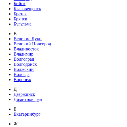
Бийск
Благовещенск
Братск
Брянск
Бугульма
В
Великие Луки
Великий Новгород
Владивосток
Владимир
Волгоград
Волгодонск
Волжский
Вологда
Воронеж
Д
Дзержинск
Димитровград
Е
Екатеринбург
Ж