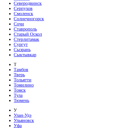
Северодвинск
Серпухов
Смоленск
Солнечногорск
Сочи
Ставрополь
Старый Оскол
Стерлитамак
Сургут
Сызрань
Сыктывкар
Т
Тамбов
Тверь
Тольятти
Томилино
Томск
Тула
Тюмень
У
Улан-Удэ
Ульяновск
Уфа