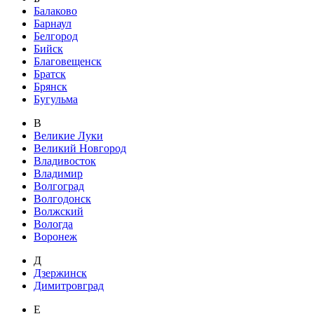
Балаково
Барнаул
Белгород
Бийск
Благовещенск
Братск
Брянск
Бугульма
В
Великие Луки
Великий Новгород
Владивосток
Владимир
Волгоград
Волгодонск
Волжский
Вологда
Воронеж
Д
Дзержинск
Димитровград
Е