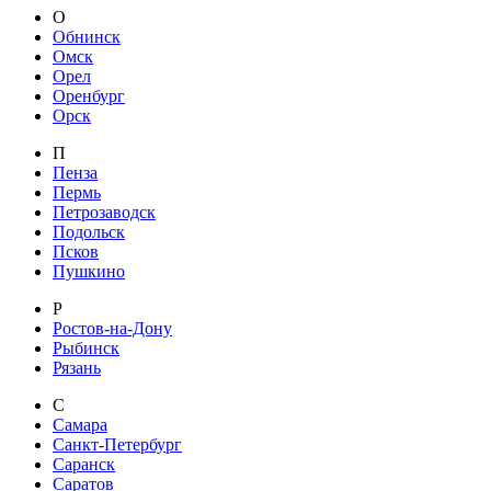
О
Обнинск
Омск
Орел
Оренбург
Орск
П
Пенза
Пермь
Петрозаводск
Подольск
Псков
Пушкино
Р
Ростов-на-Дону
Рыбинск
Рязань
С
Самара
Санкт-Петербург
Саранск
Саратов