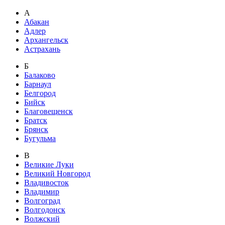
А
Абакан
Адлер
Архангельск
Астрахань
Б
Балаково
Барнаул
Белгород
Бийск
Благовещенск
Братск
Брянск
Бугульма
В
Великие Луки
Великий Новгород
Владивосток
Владимир
Волгоград
Волгодонск
Волжский