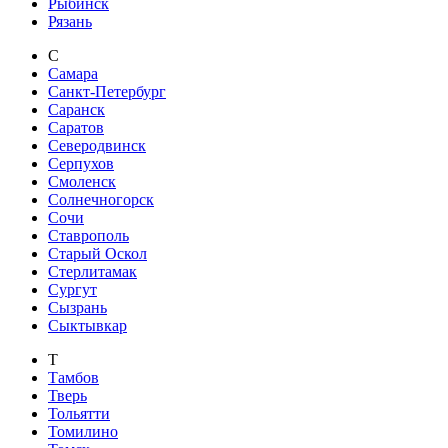
Рыбинск
Рязань
С
Самара
Санкт-Петербург
Саранск
Саратов
Северодвинск
Серпухов
Смоленск
Солнечногорск
Сочи
Ставрополь
Старый Оскол
Стерлитамак
Сургут
Сызрань
Сыктывкар
Т
Тамбов
Тверь
Тольятти
Томилино