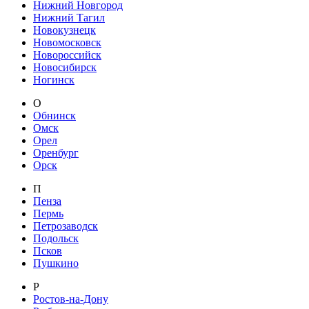
Нижний Новгород
Нижний Тагил
Новокузнецк
Новомосковск
Новороссийск
Новосибирск
Ногинск
О
Обнинск
Омск
Орел
Оренбург
Орск
П
Пенза
Пермь
Петрозаводск
Подольск
Псков
Пушкино
Р
Ростов-на-Дону