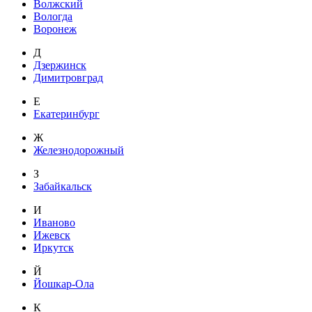
Волжский
Вологда
Воронеж
Д
Дзержинск
Димитровград
Е
Екатеринбург
Ж
Железнодорожный
З
Забайкальск
И
Иваново
Ижевск
Иркутск
Й
Йошкар-Ола
К