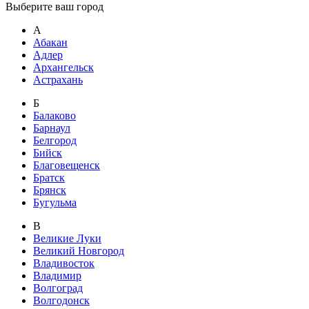
Выберите ваш город
А
Абакан
Адлер
Архангельск
Астрахань
Б
Балаково
Барнаул
Белгород
Бийск
Благовещенск
Братск
Брянск
Бугульма
В
Великие Луки
Великий Новгород
Владивосток
Владимир
Волгоград
Волгодонск