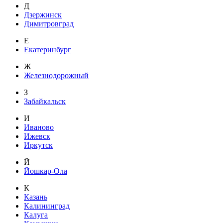
Д
Дзержинск
Димитровград
Е
Екатеринбург
Ж
Железнодорожный
З
Забайкальск
И
Иваново
Ижевск
Иркутск
Й
Йошкар-Ола
К
Казань
Калининград
Калуга