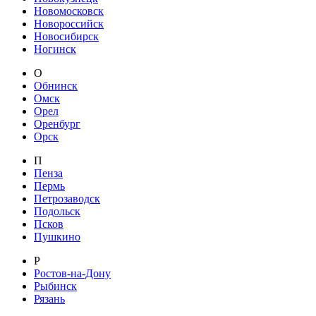
Новомосковск
Новороссийск
Новосибирск
Ногинск
О
Обнинск
Омск
Орел
Оренбург
Орск
П
Пенза
Пермь
Петрозаводск
Подольск
Псков
Пушкино
Р
Ростов-на-Дону
Рыбинск
Рязань