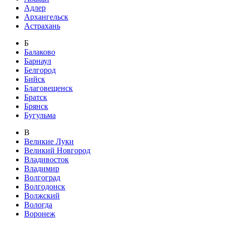
Адлер
Архангельск
Астрахань
Б
Балаково
Барнаул
Белгород
Бийск
Благовещенск
Братск
Брянск
Бугульма
В
Великие Луки
Великий Новгород
Владивосток
Владимир
Волгоград
Волгодонск
Волжский
Вологда
Воронеж