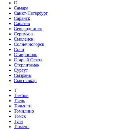
С
Самара
Санкт-Петербург
Саранск
Саратов
Северодвинск
Серпухов
Смоленск
Солнечногорск
Сочи
Ставрополь
Старый Оскол
Стерлитамак
Сургут
Сызрань
Сыктывкар
Т
Тамбов
Тверь
Тольятти
Томилино
Томск
Тула
Тюмень