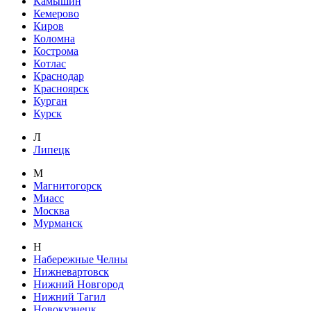
Камышин
Кемерово
Киров
Коломна
Кострома
Котлас
Краснодар
Красноярск
Курган
Курск
Л
Липецк
М
Магнитогорск
Миасс
Москва
Мурманск
Н
Набережные Челны
Нижневартовск
Нижний Новгород
Нижний Тагил
Новокузнецк