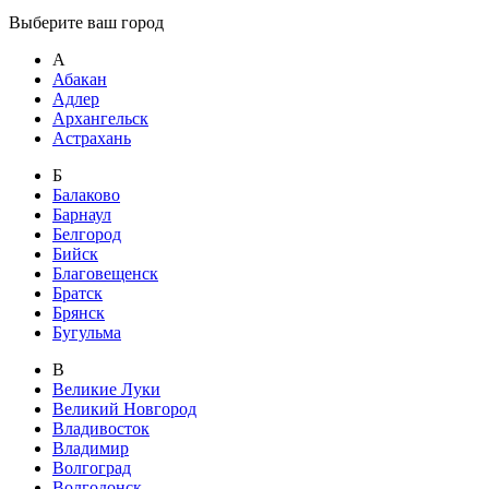
Выберите ваш город
А
Абакан
Адлер
Архангельск
Астрахань
Б
Балаково
Барнаул
Белгород
Бийск
Благовещенск
Братск
Брянск
Бугульма
В
Великие Луки
Великий Новгород
Владивосток
Владимир
Волгоград
Волгодонск