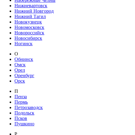
Набережные Челны
Нижневартовск
Нижний Новгород
Нижний Тагил
Новокузнецк
Новомосковск
Новороссийск
Новосибирск
Ногинск
О
Обнинск
Омск
Орел
Оренбург
Орск
П
Пенза
Пермь
Петрозаводск
Подольск
Псков
Пушкино
Р