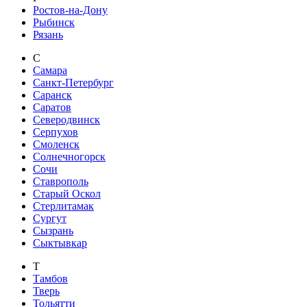
Ростов-на-Дону
Рыбинск
Рязань
С
Самара
Санкт-Петербург
Саранск
Саратов
Северодвинск
Серпухов
Смоленск
Солнечногорск
Сочи
Ставрополь
Старый Оскол
Стерлитамак
Сургут
Сызрань
Сыктывкар
Т
Тамбов
Тверь
Тольятти