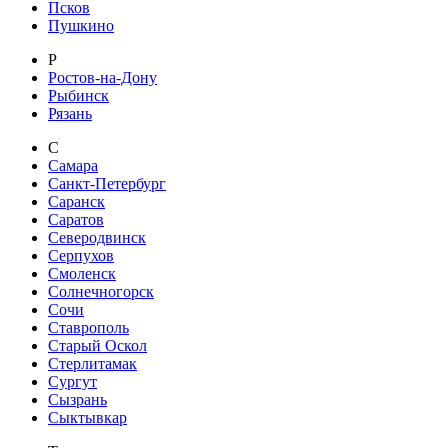
Псков
Пушкино
Р
Ростов-на-Дону
Рыбинск
Рязань
С
Самара
Санкт-Петербург
Саранск
Саратов
Северодвинск
Серпухов
Смоленск
Солнечногорск
Сочи
Ставрополь
Старый Оскол
Стерлитамак
Сургут
Сызрань
Сыктывкар