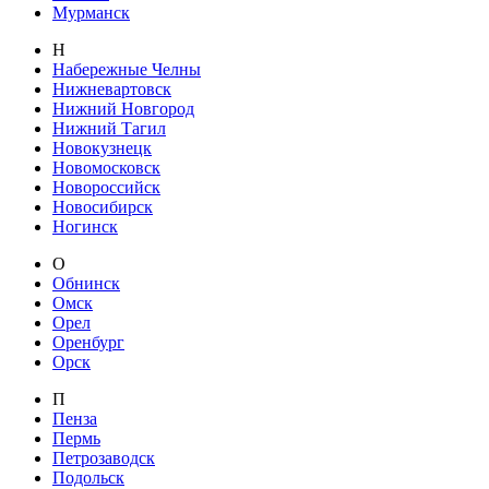
Мурманск
Н
Набережные Челны
Нижневартовск
Нижний Новгород
Нижний Тагил
Новокузнецк
Новомосковск
Новороссийск
Новосибирск
Ногинск
О
Обнинск
Омск
Орел
Оренбург
Орск
П
Пенза
Пермь
Петрозаводск
Подольск