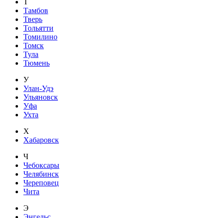
Т
Тамбов
Тверь
Тольятти
Томилино
Томск
Тула
Тюмень
У
Улан-Удэ
Ульяновск
Уфа
Ухта
Х
Хабаровск
Ч
Чебоксары
Челябинск
Череповец
Чита
Э
Энгельс