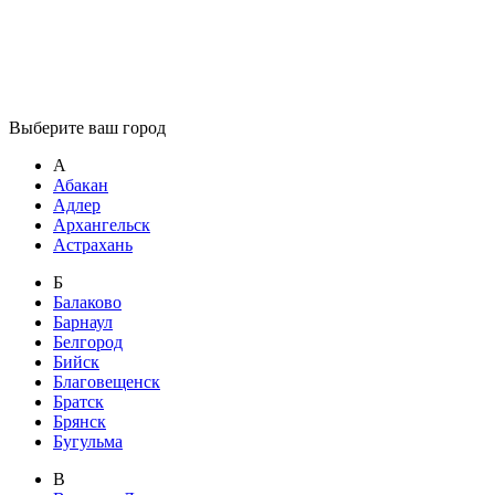
Выберите ваш город
А
Абакан
Адлер
Архангельск
Астрахань
Б
Балаково
Барнаул
Белгород
Бийск
Благовещенск
Братск
Брянск
Бугульма
В