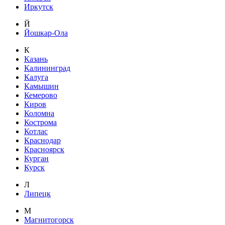
Иркутск
Й
Йошкар-Ола
К
Казань
Калининград
Калуга
Камышин
Кемерово
Киров
Коломна
Кострома
Котлас
Краснодар
Красноярск
Курган
Курск
Л
Липецк
М
Магнитогорск