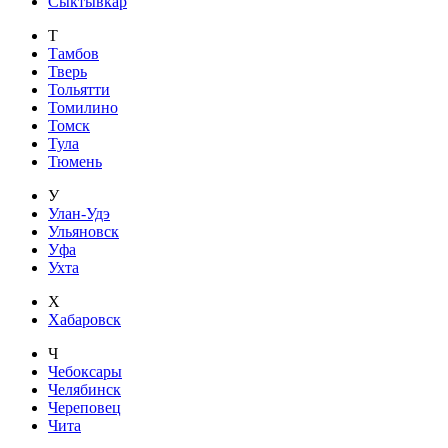
Сыктывкар
Т
Тамбов
Тверь
Тольятти
Томилино
Томск
Тула
Тюмень
У
Улан-Удэ
Ульяновск
Уфа
Ухта
Х
Хабаровск
Ч
Чебоксары
Челябинск
Череповец
Чита