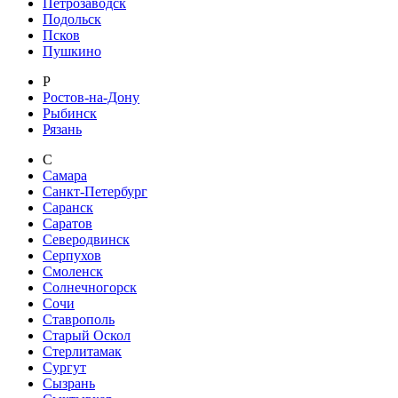
Петрозаводск
Подольск
Псков
Пушкино
Р
Ростов-на-Дону
Рыбинск
Рязань
С
Самара
Санкт-Петербург
Саранск
Саратов
Северодвинск
Серпухов
Смоленск
Солнечногорск
Сочи
Ставрополь
Старый Оскол
Стерлитамак
Сургут
Сызрань