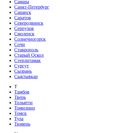
Самара
Санкт-Петербург
Саранск
Саратов
Северодвинск
Серпухов
Смоленск
Солнечногорск
Сочи
Ставрополь
Старый Оскол
Стерлитамак
Сургут
Сызрань
Сыктывкар
Т
Тамбов
Тверь
Тольятти
Томилино
Томск
Тула
Тюмень