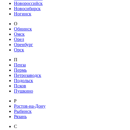
Новороссийск
Новосибирск
Ногинск
О
Обнинск
Омск
Орел
Оренбург
Орск
П
Пенза
Пермь
Петрозаводск
Подольск
Псков
Пушкино
Р
Ростов-на-Дону
Рыбинск
Рязань
С