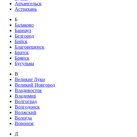
Архангельск
Астрахань
Б
Балаково
Барнаул
Белгород
Бийск
Благовещенск
Братск
Брянск
Бугульма
В
Великие Луки
Великий Новгород
Владивосток
Владимир
Волгоград
Волгодонск
Волжский
Вологда
Воронеж
Д