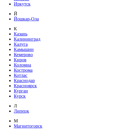
Иркутск
Й
Йошкар-Ола
К
Казань
Калининград
Калуга
Камышин
Кемерово
Киров
Коломна
Кострома
Котлас
Краснодар
Красноярск
Курган
Курск
Л
Липецк
М
Магнитогорск