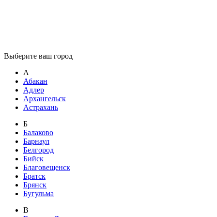
Выберите ваш город
А
Абакан
Адлер
Архангельск
Астрахань
Б
Балаково
Барнаул
Белгород
Бийск
Благовещенск
Братск
Брянск
Бугульма
В