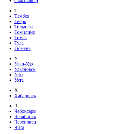
Сыктывкар
Т
Тамбов
Тверь
Тольятти
Томилино
Томск
Тула
Тюмень
У
Улан-Удэ
Ульяновск
Уфа
Ухта
Х
Хабаровск
Ч
Чебоксары
Челябинск
Череповец
Чита