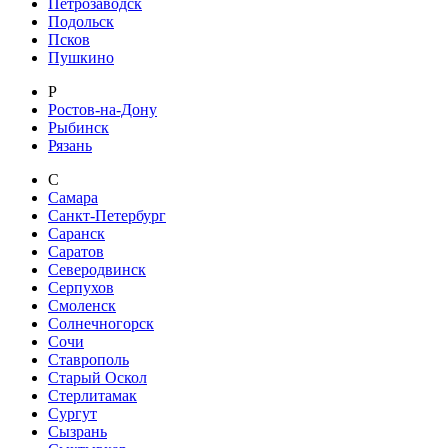
Петрозаводск
Подольск
Псков
Пушкино
Р
Ростов-на-Дону
Рыбинск
Рязань
С
Самара
Санкт-Петербург
Саранск
Саратов
Северодвинск
Серпухов
Смоленск
Солнечногорск
Сочи
Ставрополь
Старый Оскол
Стерлитамак
Сургут
Сызрань