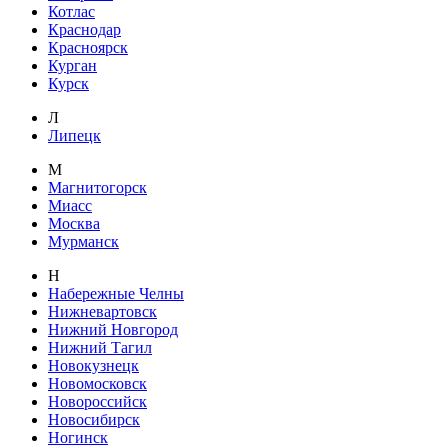
Котлас
Краснодар
Красноярск
Курган
Курск
Л
Липецк
М
Магнитогорск
Миасс
Москва
Мурманск
Н
Набережные Челны
Нижневартовск
Нижний Новгород
Нижний Тагил
Новокузнецк
Новомосковск
Новороссийск
Новосибирск
Ногинск