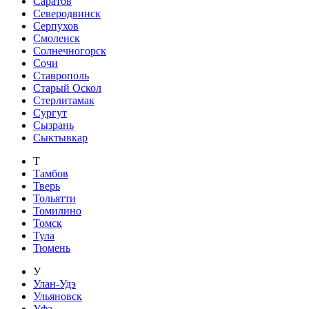
Саратов
Северодвинск
Серпухов
Смоленск
Солнечногорск
Сочи
Ставрополь
Старый Оскол
Стерлитамак
Сургут
Сызрань
Сыктывкар
Т
Тамбов
Тверь
Тольятти
Томилино
Томск
Тула
Тюмень
У
Улан-Удэ
Ульяновск
Уфа