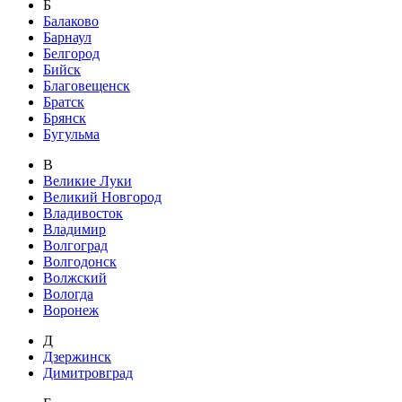
Б
Балаково
Барнаул
Белгород
Бийск
Благовещенск
Братск
Брянск
Бугульма
В
Великие Луки
Великий Новгород
Владивосток
Владимир
Волгоград
Волгодонск
Волжский
Вологда
Воронеж
Д
Дзержинск
Димитровград