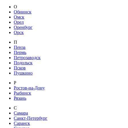
О
Обнинск
Омск
Орел
Оренбург
Орск
П
Пенза
Пермь
Петрозаводск
Подольск
Псков
Пушкино
Р
Ростов-на-Дону
Рыбинск
Рязань
С
Самара
Санкт-Петербург
Саранск