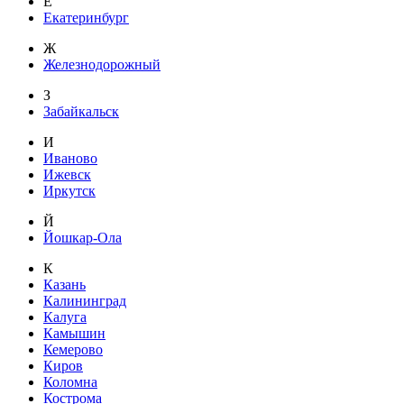
Е
Екатеринбург
Ж
Железнодорожный
З
Забайкальск
И
Иваново
Ижевск
Иркутск
Й
Йошкар-Ола
К
Казань
Калининград
Калуга
Камышин
Кемерово
Киров
Коломна
Кострома